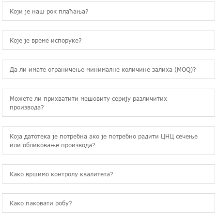
Који је наш рок плаћања?
Које је време испоруке?
Да ли имате ограничење минималне количине залиха (MOQ)?
Можете ли прихватити мешовиту серију различитих
производа?
Која датотека је потребна ако је потребно радити ЦНЦ сечење
или обликовање производа?
Како вршимо контролу квалитета?
Како паковати робу?