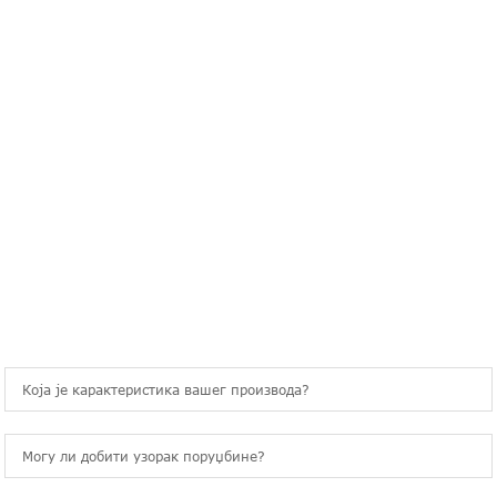
питања
ЧЕСТО ПОСТАВЉАНА ПИТАЊА
Која је карактеристика вашег производа?
Могу ли добити узорак поруџбине?