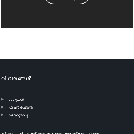
വിവരങ്ങൾ
ടാഗുകൾ
ഫീച്ചർ ചെയ്ത
സൈറ്റ്മാപ്പ്