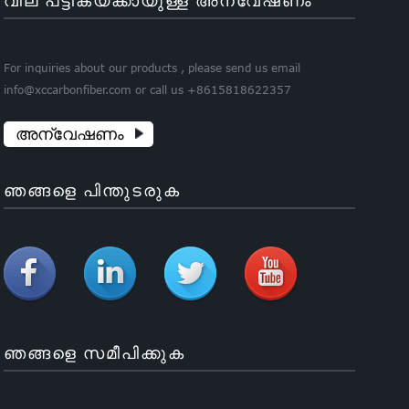
വില പട്ടികയ്‌ക്കായുള്ള അന്വേഷണം
For inquiries about our products , please send us email
info@xccarbonfiber.com or call us +8615818622357
അന്വേഷണം
ഞങ്ങളെ പിന്തുടരുക
ഞങ്ങളെ സമീപിക്കുക