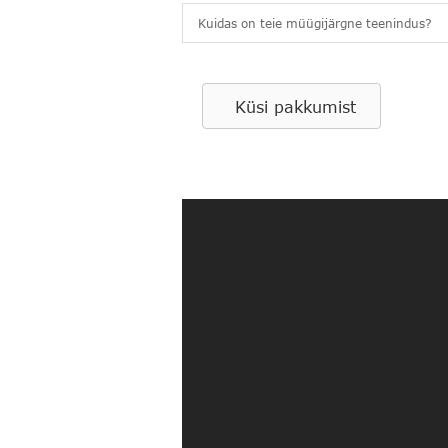
Kuidas on teie müügijärgne teenindus?
Küsi pakkumist