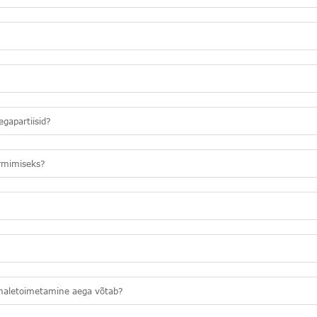
egapartiisid?
vormimiseks?
ohaletoimetamine aega võtab?