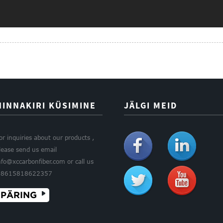
HINNAKIRI KÜSIMINE
JÄLGI MEID
or inquiries about our products ,
lease send us email
nfo@xccarbonfiber.com or call us
8615818622357
PÄRING