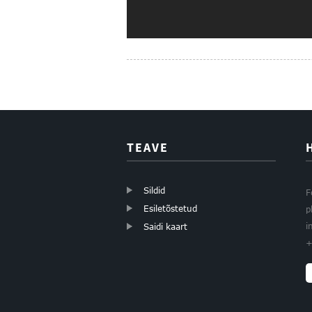
TEAVE
Sildid
F
Esiletõstetud
p
i
Saidi kaart
+