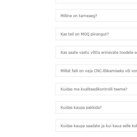
Milline on tarneaeg?
Kas teil on MOQ piirangut?
Kas saate vastu võtta erinevate toodete s
Millist faili on vaja CNC-lõikamiseks või 
Kuidas me kvaliteedikontrolli teeme?
Kuidas kaupa pakkida?
Kuidas kaupa saadate ja kui kaua selle k