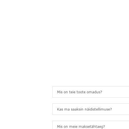
KKK
KORDUMA KIPPUVA
Mis on teie toote omadus?
Kas ma saaksin näidistellimuse?
Mis on meie maksetähtaeg?