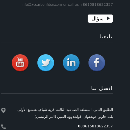
info@xccarbonfiber.com or call us +8615818622357
سؤال
تابعنا
اتصل بنا
الطابق الثاني، المنطقة الصناعية الثالثة، قرية شياجيانغتشنغ الأولى،
بلدة جاوبو، دونغقوان، قوانغدونغ، الصين (البر الرئيسي)
008615818622357