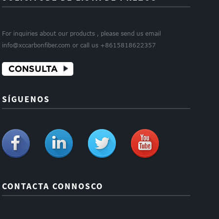
For inquiries about our products , please send us email
info@xccarbonfiber.com or call us +8615818622357
CONSULTA
SÍGUENOS
CONTACTA CONNOSCO