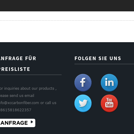
ANFRAGE FÜR
FOLGEN SIE UNS
PREISLISTE
or inquiries about our products ,
lease send us email
nfo@xccarbonfiber.com or call us
8615818622357
ANFRAGE