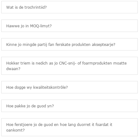
Wat is de trochrintiid?
Hawwe jo in MOQ-limyt?
Kinne jo mingde partij fan ferskate produkten akseptearje?
Hokker triem is nedich as jo CNC-snij- of foarmprodukten moatte
dwaan?
Hoe dogge wy kwaliteitskontrôle?
Hoe pakke jo de guod yn?
Hoe ferstjoere jo de guod en hoe lang duorret it foardat it
oankomt?