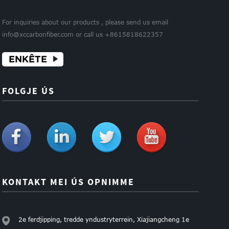
For inquiries about our products , please send us email
info@xccarbonfiber.com or call us +8615818622357
ENKÊTE
FOLGJE ÚS
KONTAKT MEI ÚS OPNIMME
2e ferdjipping, tredde yndustryterrein, Xiajiangcheng 1e