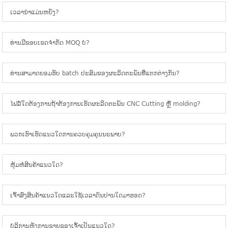
ເວລານໍາແມ່ນຫຍັງ?
ທ່ານມີຂອບເຂດຈໍາກັດ MOQ ບໍ?
ທ່ານສາມາດຍອມຮັບ batch ປະສົມຂອງຜະລິດຕະພັນທີ່ແຕກຕ່າງກັນ?
ໄຟລ໌ໃດຕ້ອງການຖ້າຕ້ອງການເຮັດຜະລິດຕະພັນ CNC Cutting ຫຼື molding?
ພວກ​ເຮົາ​ເຮັດ​ແນວ​ໃດ​ການ​ຄວບ​ຄຸມ​ຄຸນ​ນະ​ພາບ​?
ຫຸ້ມຫໍ່ສິນຄ້າແນວໃດ?
ເຈົ້າສົ່ງສິນຄ້າແນວໃດແລະໃຊ້ເວລາດົນປານໃດມາຮອດ?
ບໍລິການຫຼັງການຂາຍຂອງເຈົ້າເປັນແນວໃດ?