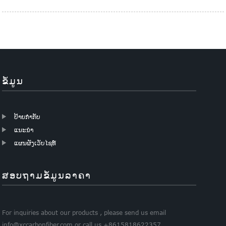
ຂໍ້ມູນ
ປ້າຍກຳກັບ
ແນະນຳ
ແຜນຜັງເວັບໄຊທ໌
ສອບຖາມຂໍ້ມູນລາຄາ
For inquiries about our products , please send us email
info@xccarbonfiber.com or call us +8615818622357