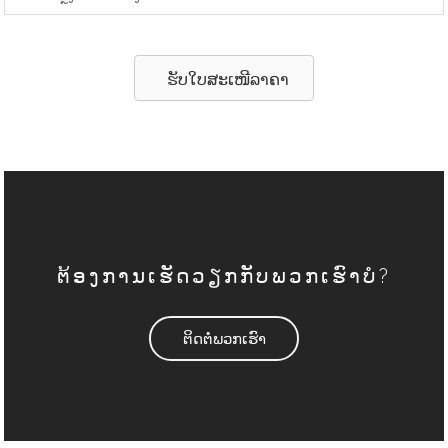
ຮັບໃບສະເໜີລາຄາ
ຕ້ອງການເຮັດວຽກກັບພວກເຮົາບໍ?
ຕິດຕໍ່ພວກເຮົາ