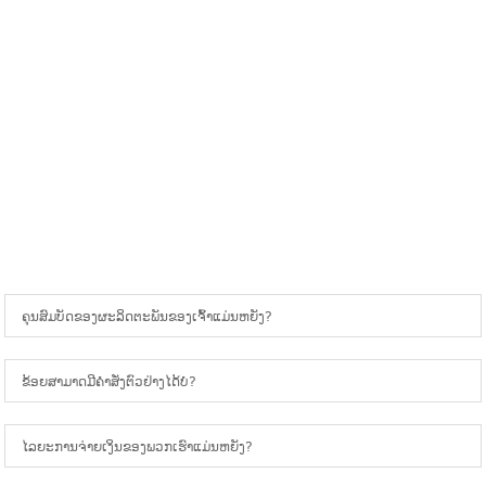
ຄຳຖາມທີ່ຖາມເລື້ອຍໆ
ຄຸນສົມບັດຂອງຜະລິດຕະພັນຂອງເຈົ້າແມ່ນຫຍັງ?
ຂ້ອຍສາມາດມີຄໍາສັ່ງຕົວຢ່າງໄດ້ບໍ?
ໄລຍະການຈ່າຍເງິນຂອງພວກເຮົາແມ່ນຫຍັງ?