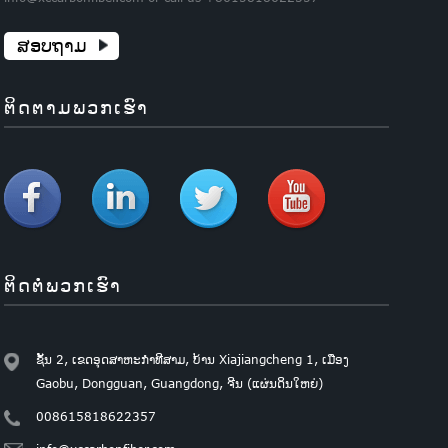
ສອບຖາມ
ຕິດຕາມພວກເຮົາ
ຕິດຕໍ່ພວກເຮົາ
ຊັ້ນ 2, ເຂດ​ອຸດ​ສາ​ຫະ​ກຳ​ທີ​ສາມ, ບ້ານ Xiajiangcheng 1, ເມືອງ
Gaobu, Dongguan, Guangdong, ຈີນ (ແຜ່ນ​ດິນ​ໃຫຍ່)
008615818622357