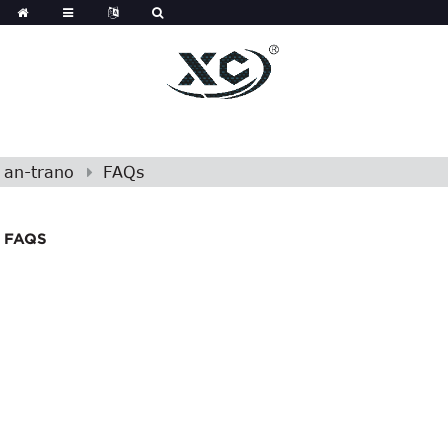
an-trano
FAQs
FAQS
FAQ