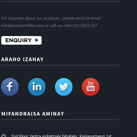
For inquiries about our products , please send us email
info@xccarbonfiber.com or call us +8615818622357
ENQUIRY
ARAHO IZAHAY
MIFANDRAISA AMINAY
2nd Floor, faritra indostrialy fahatelo, Xiajiangcheng 1st