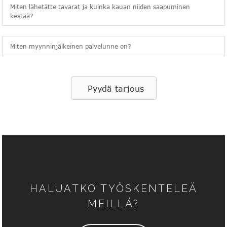
Miten lähetätte tavarat ja kuinka kauan niiden saapuminen
kestää?
Miten myynninjälkeinen palvelunne on?
Pyydä tarjous
HALUATKO TYÖSKENTELEÄ
MEILLÄ?