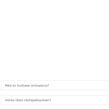
kysymykset
USEIN KYSYTYT KYSYMYKSET
Mikä on tuotteesi ominaisuus?
Voinko tilata näytepakkauksen?