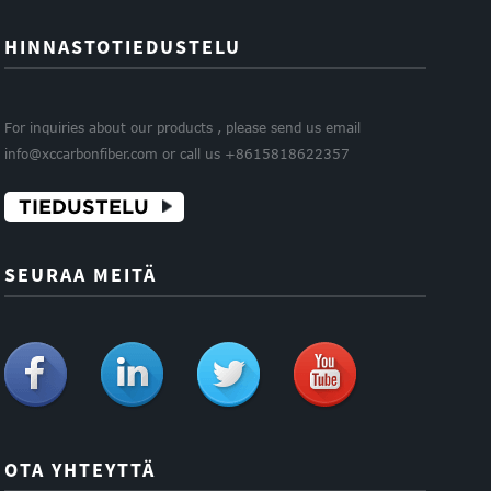
HINNASTOTIEDUSTELU
For inquiries about our products , please send us email
info@xccarbonfiber.com or call us +8615818622357
TIEDUSTELU
SEURAA MEITÄ
OTA YHTEYTTÄ