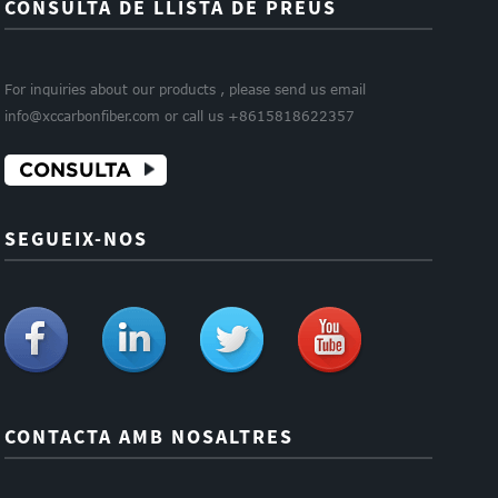
CONSULTA DE LLISTA DE PREUS
For inquiries about our products , please send us email
info@xccarbonfiber.com or call us +8615818622357
CONSULTA
SEGUEIX-NOS
CONTACTA AMB NOSALTRES