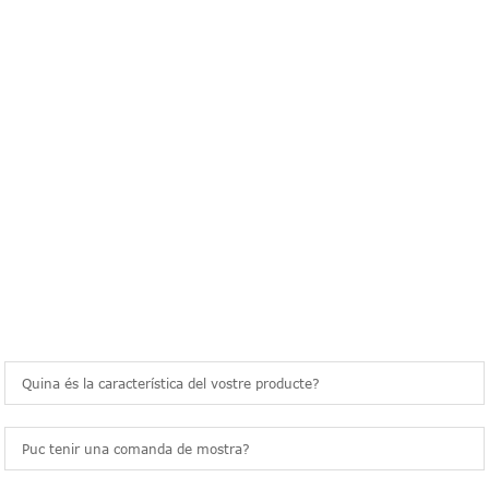
freqüents
PREGUNTES FREQÜENTS
Quina és la característica del vostre producte?
Puc tenir una comanda de mostra?