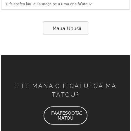
E fa'apefea lau 'au'aunaga pe a uma ona fa'atau?
Maua Upusii
E TE MANA'O E GALUEGA MA
TATOU?
FAAFESOOTAI
MATOU