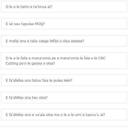
O le a le taimi e ta'imua ai?
E iai sau tapulaa MOQ?
E mafai ona e talia vaega fefiloi o oloa eseese?
O le a le faila e manaʻomia pe a manaʻomia le faia o le CNC
Cutting poʻo le gaosia o oloa?
E fa'afefea ona tatou faia le pulea lelei?
E fa'afefea ona teu oloa?
E fa'afefea ona e va'aia oloa ma o le a le umi e taunu'u ai?