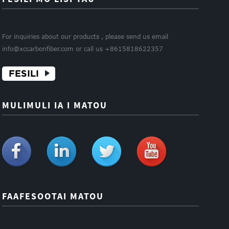
For inquiries about our products , please send us email
info@xccarbonfiber.com or call us +8615818622357
FESILI
MULIMULI IA I MATOU
FAAFESOOTAI MATOU