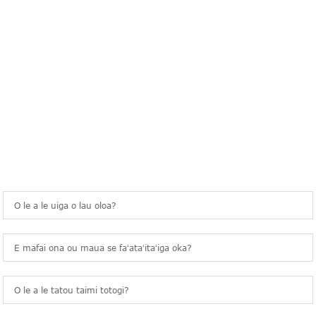
FESILI MASANI
O le a le uiga o lau oloa?
E mafai ona ou maua se faʻataʻitaʻiga oka?
O le a le tatou taimi totogi?