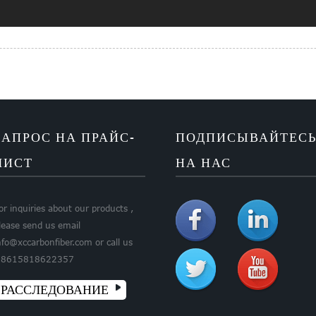
ЗАПРОС НА ПРАЙС-
ПОДПИСЫВАЙТЕС
ЛИСТ
НА НАС
or inquiries about our products ,
lease send us email
nfo@xccarbonfiber.com or call us
8615818622357
РАССЛЕДОВАНИЕ