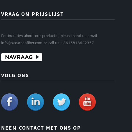
VRAAG OM PRIJSLIJST
For inquiries about our products , please send us email
info@xccarbonfiber.com or call us +8615818622357
NAVRAAG
VOLG ONS
NEEM CONTACT MET ONS OP