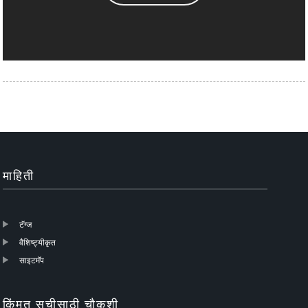
माहिती
टॅग्ज
वैशिष्ट्यीकृत
साइटमॅप
किंमत सूचीसाठी चौकशी