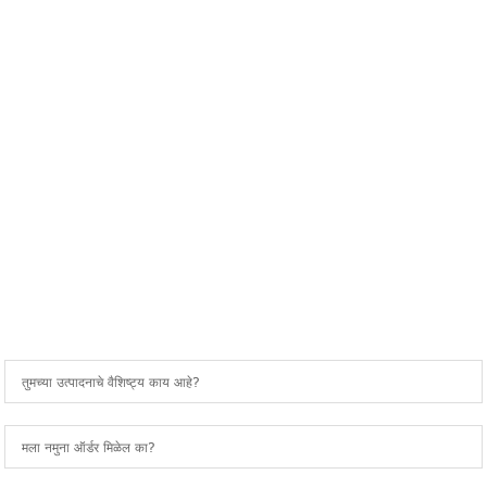
जाणारे प्रश्न
वारंवार विचारले जाणारे प्रश्न
तुमच्या उत्पादनाचे वैशिष्ट्य काय आहे?
मला नमुना ऑर्डर मिळेल का?