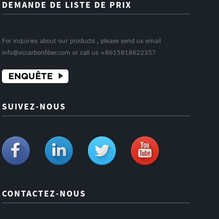
DEMANDE DE LISTE DE PRIX
For inquiries about our products , please send us email
info@xccarbonfiber.com or call us +8615818622357
ENQUÊTE
SUIVEZ-NOUS
CONTACTEZ-NOUS