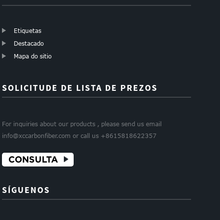
Etiquetas
Destacado
Mapa do sitio
SOLICITUDE DE LISTA DE PREZOS
For inquiries about our products , please send us email
info@xccarbonfiber.com or call us +8615818622357
CONSULTA
SÍGUENOS