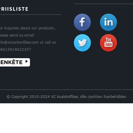
PRIISLISTE
or inquiries about our products ,
lease send us email
nfo@xccarbonfiber.com or call us
8615818622357
ENKÊTE
© Copyright 2010-2024 XC koalstoffiber, Alle rjochten foarbehâlden