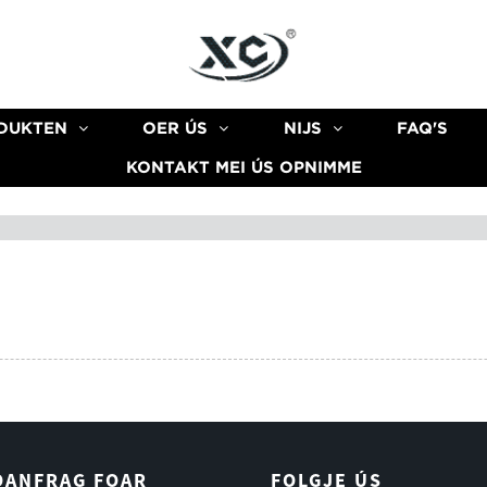
DUKTEN
OER ÚS
NIJS
FAQ'S
KONTAKT MEI ÚS OPNIMME
OANFRAG FOAR
FOLGJE ÚS