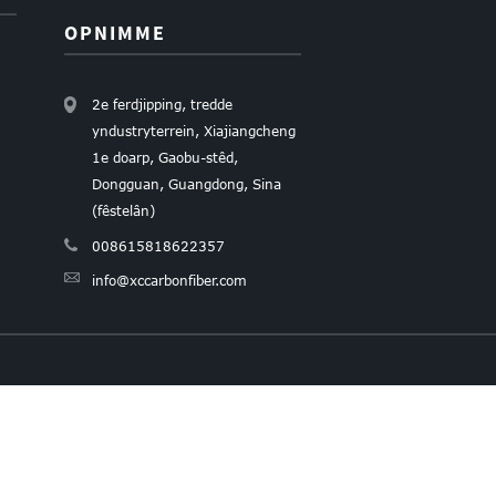
OPNIMME
2e ferdjipping, tredde
yndustryterrein, Xiajiangcheng
1e doarp, Gaobu-stêd,
Dongguan, Guangdong, Sina
(fêstelân)
008615818622357
info@xccarbonfiber.com