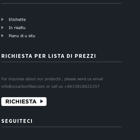
Etichette
In risaltu
Pianu di u situ
RICHIESTA PER LISTA DI PREZZI
For inquiries about our products , please send us email
info@xccarbonfiber.com or call us +8615818622357
RICHIESTA
SEGUITECI