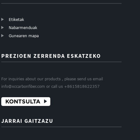
Etiketak
Nabarmenduak
Gunearen mapa
PREZIOEN ZERRENDA ESKATZEKO
For inquiries about our products , please send us email
info@xccarbonfiber.com or call us +8615818622357
KONTSULTA
JARRAI GAITZAZU