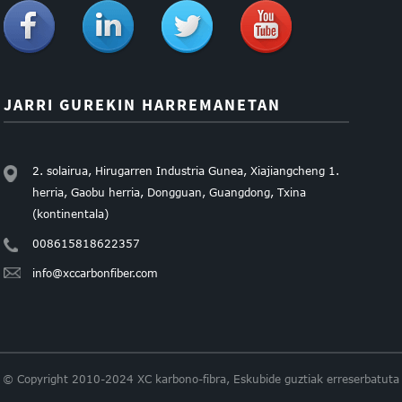
JARRI GUREKIN HARREMANETAN
2. solairua, Hirugarren Industria Gunea, Xiajiangcheng 1.
herria, Gaobu herria, Dongguan, Guangdong, Txina
(kontinentala)
008615818622357
info@xccarbonfiber.com
© Copyright 2010-2024 XC karbono-fibra, Eskubide guztiak erreserbatuta