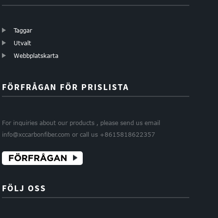
Taggar
Utvalt
Webbplatskarta
FÖRFRÅGAN FÖR PRISLISTA
For inquiries about our products , please send us email
info@xccarbonfiber.com or call us +8615818622357
FÖRFRÅGAN
FÖLJ OSS