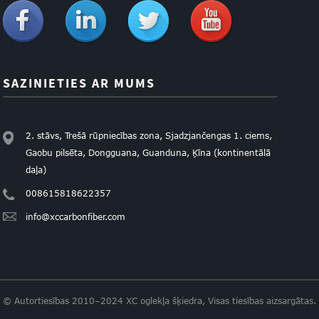
SAZINIETIES AR MUMS
2. stāvs, Trešā rūpniecības zona, Sjadzjančengas 1. ciems,
Gaobu pilsēta, Dongguana, Guanduna, Ķīna (kontinentālā
daļa)
008615818622357
info@xccarbonfiber.com
© Autortiesības 2010–2024 XC oglekļa šķiedra, Visas tiesības aizsargātas.