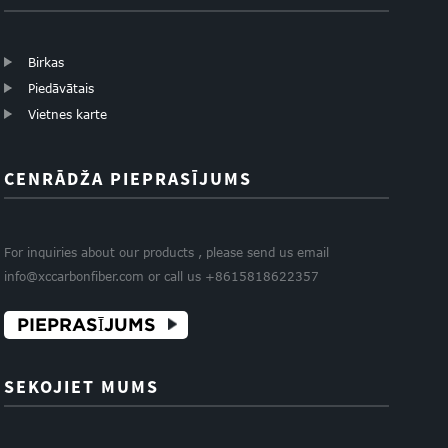
Birkas
Piedāvātais
Vietnes karte
CENRĀDŽA PIEPRASĪJUMS
For inquiries about our products , please send us email
info@xccarbonfiber.com or call us +8615818622357
PIEPRASĪJUMS
SEKOJIET MUMS