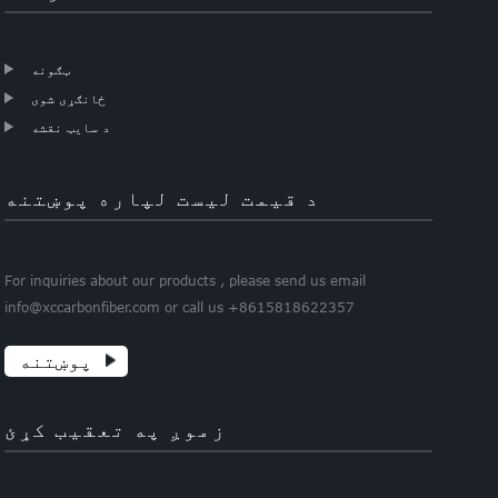
ټګونه
ځانګړی شوی
د سایټ نقشه
د قیمت لیست لپاره پوښتنه
For inquiries about our products , please send us email
info@xccarbonfiber.com or call us +8615818622357
پوښتنه
زموږ په تعقیب کړئ