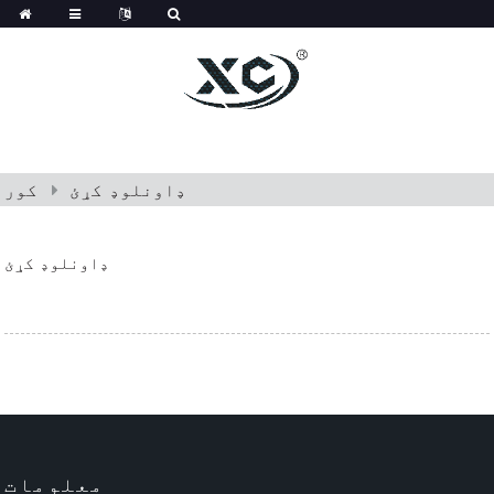
ډاونلوډ کړئ
کور
ډاونلوډ کړئ
معلومات