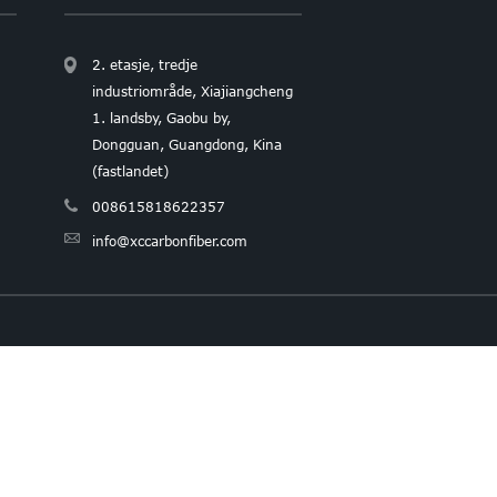
2. etasje, tredje
industriområde, Xiajiangcheng
1. landsby, Gaobu by,
Dongguan, Guangdong, Kina
(fastlandet)
008615818622357
info@xccarbonfiber.com