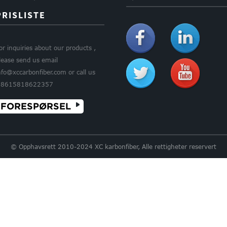
PRISLISTE
or inquiries about our products ,
lease send us email
nfo@xccarbonfiber.com or call us
8615818622357
FORESPØRSEL
© Opphavsrett 2010-2024 XC karbonfiber, Alle rettigheter reservert