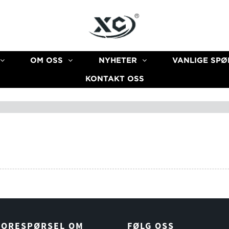
OM OSS
NYHETER
VANLIGE SP
KONTAKT OSS
FORESPØRSEL OM
FØLG OSS