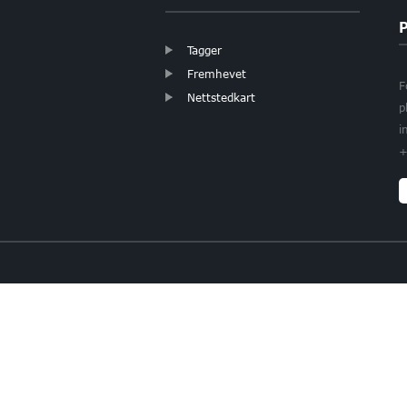
Tagger
Fremhevet
F
Nettstedkart
p
i
+