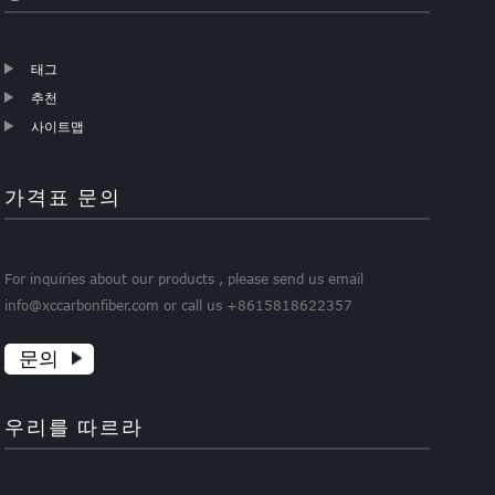
태그
추천
사이트맵
가격표 문의
For inquiries about our products , please send us email
info@xccarbonfiber.com or call us +8615818622357
문의
우리를 따르라