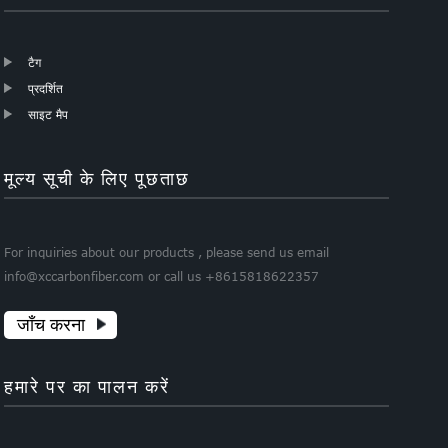
टैग
प्रदर्शित
साइट मैप
मूल्य सूची के लिए पूछताछ
For inquiries about our products , please send us email
info@xccarbonfiber.com or call us +8615818622357
जाँच करना
हमारे पर का पालन करें