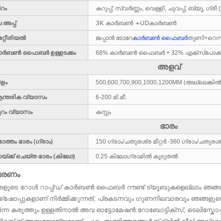
ിറം
കറുപ്പ്; സ്വർണ്ണം, വെള്ളി, ചുവപ്പ്, ബ്യൂ, ഗ
3K കാർബൺ +UDകാർബൺ
 അപ്പ്
െറ്റീരിയൽ
ജപ്പാൻ ടോറേ
കാർബൺ ഫൈബർ
തുണി+റെ
ാർബൺ ഫൈബർ ഉള്ളടക്കം
68% കാർബൺ ഫൈബർ + 32% എക്‌സ്‌പോക
അളവ്
ീളം
500,600,700,900,1000,1200MM (അല്ലെങ്കിൽ ക
ന്തരിക വ്യാസം
6-200 മി.മീ.
ുറം വ്യാസം
കസ്റ്റം
ഭാരം
ത്തം ഭാരം (ഗ്രാം)
150 ഗ്രാം/ചതുരശ്ര മീറ്റർ -360 ഗ്രാം/ചതുരശ്ര
യ്ക്ക് ചെയ്ത ഭാരം (കിലോ)
0.25 കിലോഗ്രാമിൽ കൂടുതൽ
വരണം
ങളുടെ റോൾ റാപ്പ്ഡ് കാർബൺ ഫൈബർ റൗണ്ട് ട്യൂബുകളെല്ലാം ഞങ്ങ
ക്‌ഷോപ്പുകളാണ് നിർമ്മിക്കുന്നത്, പ്രകടനവും ഗുണനിലവാരവും ഞങ്ങളു
ന്ന കരുത്തും ഉള്ളതിനാൽ അവ ഓട്ടോമേഷൻ റോബോട്ടിക്സ്, ടെലിസ്കോപ്