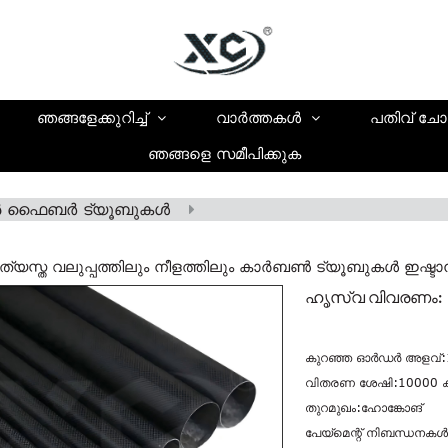
ഞങ്ങളേക്കുറിച്ച്
വാർത്തകൾ
പതിവ് ചോ
ഞങ്ങളെ സമീപിക്കുക
 ഫൈബർ ട്യൂബുകൾ
ത്യസ്ത വലുപ്പത്തിലും നീളത്തിലും കാർബൺ ട്യൂബുകൾ ഇഷ്ട
ഹൃസ്വ വിവരണം:
കുറഞ്ഞ ഓർഡർ അളവ്:
വിതരണ ശേഷി:
10000 
തുറമുഖം:
ഹോങ്കോങ്
പേയ്‌മെന്റ് നിബന്ധനകൾ