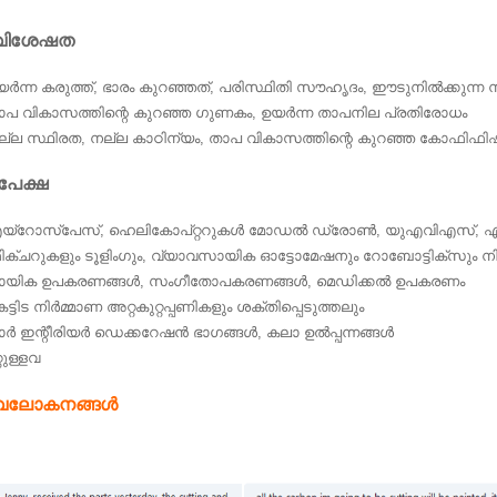
ിശേഷത
ഉയർന്ന കരുത്ത്, ഭാരം കുറഞ്ഞത്, പരിസ്ഥിതി സൗഹൃദം, ഈടുനിൽക്കുന്
താപ വികാസത്തിന്റെ കുറഞ്ഞ ഗുണകം, ഉയർന്ന താപനില പ്രതിരോധം
നല്ല സ്ഥിരത, നല്ല കാഠിന്യം, താപ വികാസത്തിന്റെ കുറഞ്ഞ കോഫിഫ
േക്ഷ
എയ്‌റോസ്‌പേസ്, ഹെലികോപ്റ്ററുകൾ മോഡൽ ഡ്രോൺ, യുഎവിഎസ്, 
ിക്‌ചറുകളും ടൂളിംഗും, വ്യാവസായിക ഓട്ടോമേഷനും റോബോട്ടിക്‌സും നിർ
കായിക ഉപകരണങ്ങൾ, സംഗീതോപകരണങ്ങൾ, മെഡിക്കൽ ഉപകരണം
െട്ടിട നിർമ്മാണ അറ്റകുറ്റപ്പണികളും ശക്തിപ്പെടുത്തലും
കാർ ഇന്റീരിയർ ഡെക്കറേഷൻ ഭാഗങ്ങൾ, കലാ ഉൽപ്പന്നങ്ങൾ
്റുള്ളവ
ലോകനങ്ങൾ