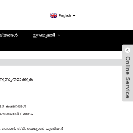
English
ദ്യങ്ങൾ
ഇറക്കുമതി
ാനുസൃതമാക്കുക
10 കഷണങ്ങൾ
കഷണങ്ങൾ / മാസം
:
പേപാൽ, ടി/ടി, വെസ്റ്റേൺ യൂണിയൻ