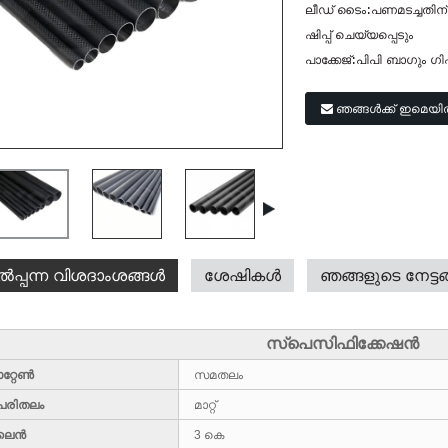
ലീഡ് ടൈം:
പണമടച്ചതിന്
ഷിപ്പ് ചെയ്യപ്പെടും
പാക്കേജ്:
പിപി ബാഗും ഗിഫ
ഞങ്ങൾക്ക് ഇമെയി
ൽപ്പന്ന വിശദാംശങ്ങൾ
ശേഷികൾ
ഞങ്ങളുടെ നേട്ട
സ്പെസിഫിക്കേഷൻ
ാറ്റേൺ
സമതലം
പരിതലം
മാറ്റ്
ലൈൻ
3 കെ