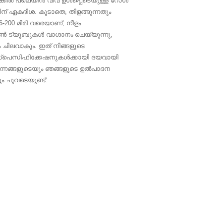
ങ്കിൽ പ്ലെയിൻ വീവ് ഉൾപ്പെടെയുള്ള റോൾ
് ഏകദിശ. കൂടാതെ, തിളങ്ങുന്നതും
200 മിമി വരെയാണ്, നീളം
്യൂബുകൾ വാഗ്ദാനം ചെയ്യുന്നു,
ചിലവാകും. ഇത് നിങ്ങളുടെ
ത സ്പെസിഫിക്കേഷനുകൾക്കായി ദയവായി
ന്നങ്ങളുടെയും ഞങ്ങളുടെ ഉൽ‌പാദന
ം ചുവടെയുണ്ട്: