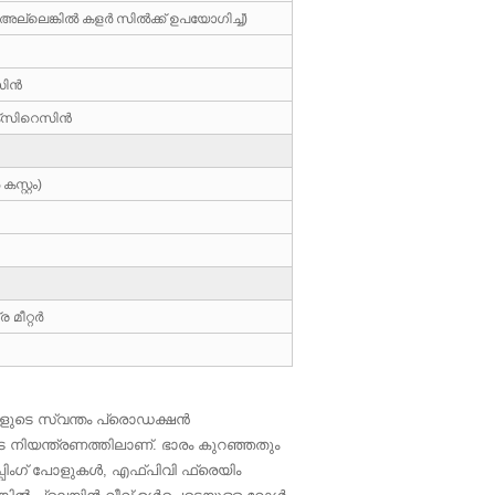
്രീ (അല്ലെങ്കിൽ കളർ സിൽക്ക് ഉപയോഗിച്ച്)
സിൻ
്‌സിറെസിൻ
സ്റ്റം)
 മീറ്റർ
ളുടെ സ്വന്തം പ്രൊഡക്ഷൻ
ടെ നിയന്ത്രണത്തിലാണ്. ഭാരം കുറഞ്ഞതും
പിംഗ് പോളുകൾ, എഫ്‌പിവി ഫ്രെയിം