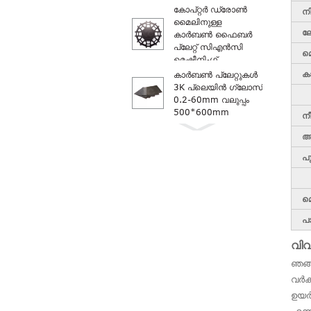
കോപ്റ്റർ ഡ്രോൺ
ന
മൈലിനുള്ള
ലേ
കാർബൺ ഫൈബർ
പ്ലേറ്റ് സിഎൻസി
മ
മെഷീനിംഗ്...
ക
കാർബൺ പ്ലേറ്റുകൾ
3K പ്ലെയിൻ ഗ്ലോസ്
0.2-60mm വലുപ്പം
500*600mm
ന
ആ
കാർബൺ ഷീറ്റുകൾ
3K പ്ലെയിൻ മാറ്റ്
പ
0.2-60mm വലുപ്പം
3mm 4mm 5...
മൊ
വലിയ വലിപ്പമുള്ള
കാർബൺ ഫൈബർ
പാ
ട്യൂബുകൾ OD
80mm 90mm
വി
100mm 200mm
ഞങ്
ആർ‌സി റേസിംഗ്
വർക്
കാറിനുള്ള കാർബൺ
ഉയർ
ഫൈബർ ഭാഗങ്ങൾ