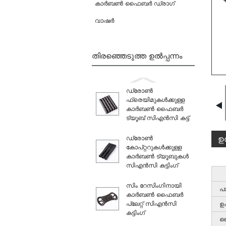
കാർബൺ ഫൈബർ ഡ്രാഗ്
വാഷർ
തിരഞ്ഞെടുത്ത ഉൽപ്പന്നം
ഡ്രോൺ
ഫ്രെയിമുകൾക്കുള്ള
കാർബൺ ഫൈബർ
ട്യൂബ് സിഎൻസി കട്ട്
ഡ്രോൺ
ഉ
കോപ്റ്ററുകൾക്കുള്ള
കാർബൺ ട്യൂബുകൾ
സിഎൻസി കട്ടിംഗ്
സിം റേസിംഗിനായി
പ
കാർബൺ ഫൈബർ
പ്ലേറ്റ് സിഎൻസി
ഉ
കട്ടിംഗ്