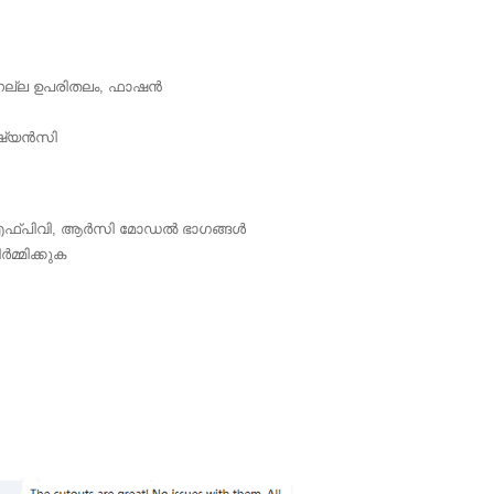
ന നല്ല ഉപരിതലം, ഫാഷൻ
ിഷ്യൻസി
എഫ്‌പിവി, ആർസി മോഡൽ ഭാഗങ്ങൾ
മ്മിക്കുക