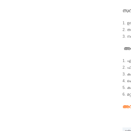
സവ
1. 
2. 
3. 
അപ
1. 
2. ഫ
3. 
4. ക
5. 
6. മറ
അവ