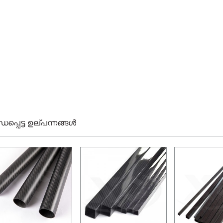
ധപ്പെട്ട ഉല്പന്നങ്ങൾ