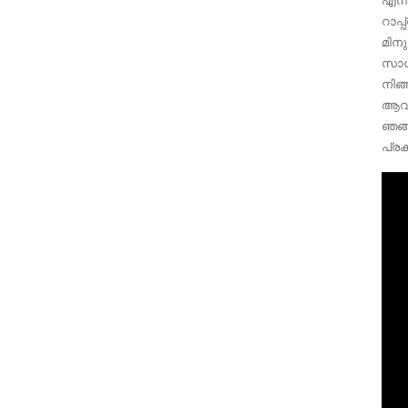
എന്
റാപ
മിന
സാധ
നിങ
ആവശ
ഞങ്
പ്ര