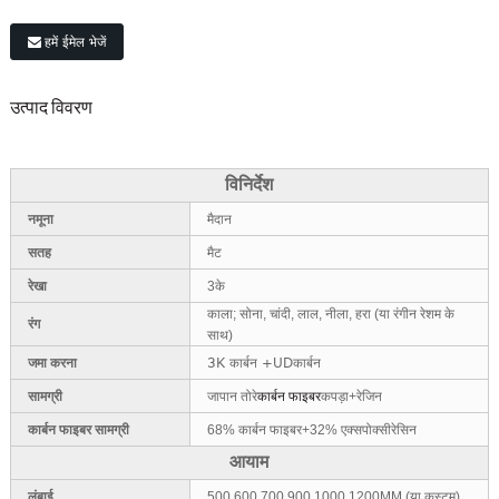
हमें ईमेल भेजें
उत्पाद विवरण
विनिर्देश
नमूना
मैदान
सतह
मैट
रेखा
3के
काला; सोना, चांदी, लाल, नीला, हरा (या रंगीन रेशम के
रंग
साथ)
3K कार्बन +UDकार्बन
जमा करना
सामग्री
जापान तोरे
कार्बन फाइबर
कपड़ा+रेजिन
कार्बन फाइबर सामग्री
68% कार्बन फाइबर+32% एक्सपोक्सीरेसिन
आयाम
लंबाई
500,600,700,900,1000,1200MM (या कस्टम)