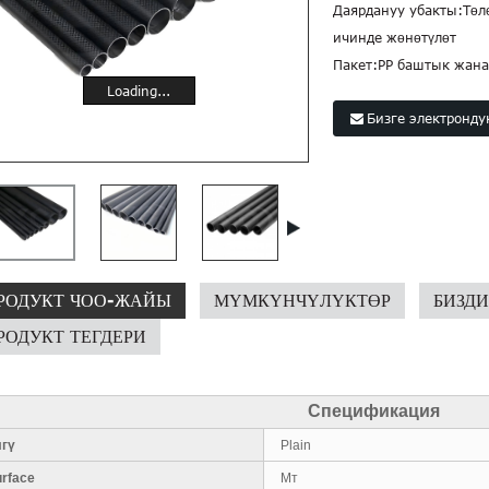
Даярдануу убакты:
Төл
ичинде жөнөтүлөт
Пакет:
PP баштык жана
Loading...
Бизге электронду
РОДУКТ ЧОО-ЖАЙЫ
МҮМКҮНЧҮЛҮКТӨР
БИЗД
РОДУКТ ТЕГДЕРИ
Спецификация
лгү
Plain
urface
Мт