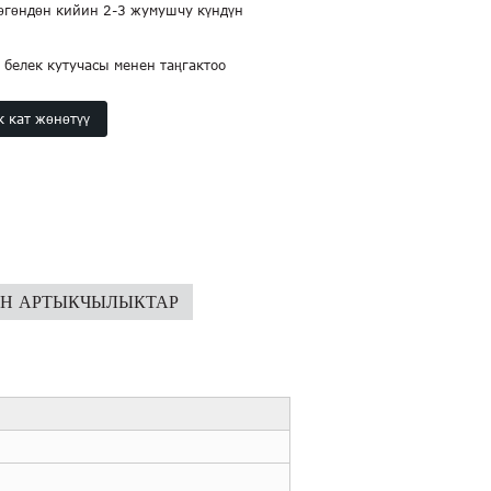
өгөндөн кийин 2-3 жумушчу күндүн
 белек кутучасы менен таңгактоо
к кат жөнөтүү
ИН АРТЫКЧЫЛЫКТАР