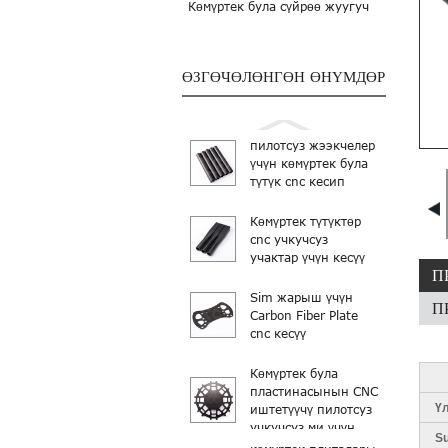
Көмүртек була сүйрөө жуугуч
ӨЗГӨЧӨЛӨНГӨН ӨНҮМДӨР
пилотсуз жээкчелер
үчүн көмүртек була
түтүк cnc кесип
Көмүртек түтүктөр
cnc учкучсуз
учактар үчүн кесүү
П
Sim жарыш үчүн
П
Carbon Fiber Plate
cnc кесүү
Көмүртек була
пластинасынын CNC
Ү
иштетүүчү пилотсуз
учкучсуз ми үчүн...
S