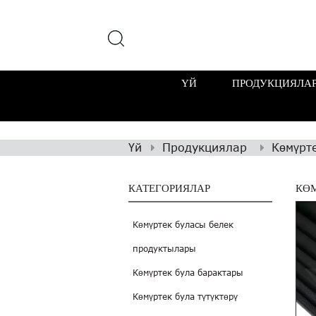
ҮЙ
ПРОДУКЦИЯЛА
Үй
Продукциялар
Көмүрте
КАТЕГОРИЯЛАР
КӨ
Көмүртек буласы белек
продуктылары
Көмүртек була барактары
Көмүртек була түтүктөрү