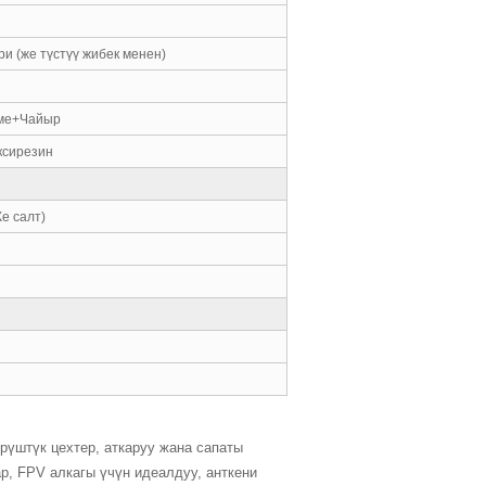
гри (же түстүү жибек менен)
ме+Чайыр
ксирезин
е салт)
үрүштүк цехтер, аткаруу жана сапаты
р, FPV алкагы үчүн идеалдуу, анткени