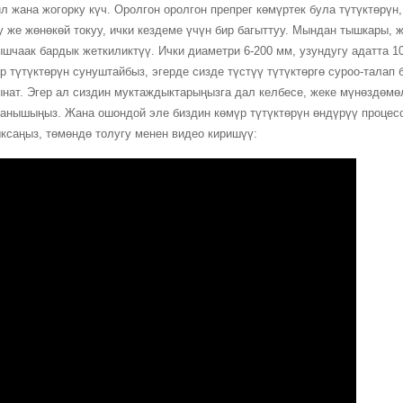
л жана жогорку күч. Оролгон оролгон препрег көмүртек була түтүктөрүн
у же жөнөкөй токуу, ички кездеме үчүн бир багыттуу. Мындан тышкары
шчаак бардык жеткиликтүү. Ички диаметри 6-200 мм, узундугу адатта 1
р түтүктөрүн сунуштайбыз, эгерде сизде түстүү түтүктөргө суроо-талап 
нат. Эгер ал сиздин муктаждыктарыңызга дал келбесе, жеке мүнөздөмөл
анышыңыз. Жана ошондой эле биздин көмүр түтүктөрүн өндүрүү процесс
ксаңыз, төмөндө толугу менен видео киришүү: