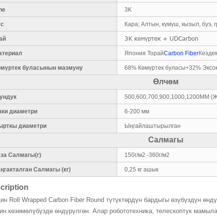
ne
3K
үс
Кара; Алтын, күмүш, кызыл, буэ, 
3K көмүртек + UDCarbon
ай
атериал
Япония Торай
Carbon Fiber
Кезде
өмүртек буласынын мазмуну
68% Көмүртек буласы+32% Эксо
Өлчөм
зундук
500,600,700,900,1000,1200MM (Ж
чки диаметри
6-200 мм
ырткы диаметри
Ыңгайлаштырылган
Салмагы
аза Салмагы(г)
150г/м2 -360г/м2
ңгакталган Салмагы (кг)
0,25 кг ашык
cription
ин Roll Wrapped Carbon Fiber Round түтүктөрдүн бардыгы өзүбүздүн өнд
ин көзөмөлүбүздө өндүрүлгөн. Алар робототехника, телескоптук мамыла