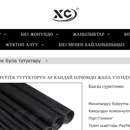
Р
БИЗ ЖӨНҮНДӨ
ЖАҢЫЛЫКТАР
КӨ
ЖҮКТӨП АЛУУ
БИЗ МЕНЕН БАЙЛАНЫШЫҢЫЗ
к була түтүктөрү
МҮРТЕК ТҮТҮКТӨРҮН АР КАНДАЙ ӨЛЧӨМДӨ ЖАНА УЗУН
Кыска сүрөттөмө:
Минималдуу буйрутма 
Камсыздоо мүмкүнчүлүг
Порт:
Гонконг
Төлөм шарттары:
PayPa