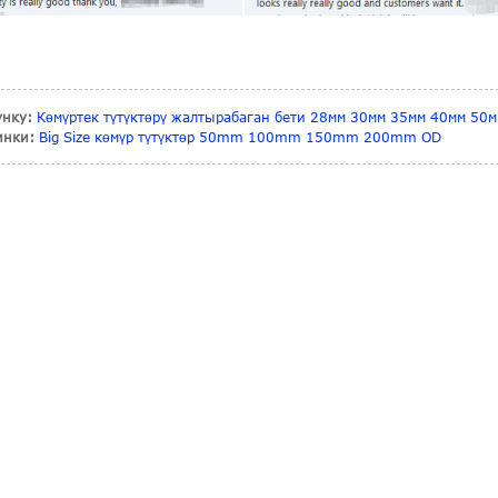
унку:
Көмүртек түтүктөрү жалтырабаган бети 28мм 30мм 35мм 40мм 50
инки:
Big Size көмүр түтүктөр 50mm 100mm 150mm 200mm OD