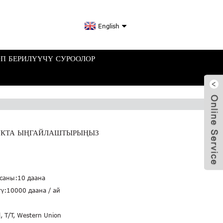
English
П БЕРИЛҮҮЧҮ СУРООЛОР
ДУКТА ЫҢГАЙЛАШТЫРЫҢЫЗ
саны:
10 даана
ү:
10000 даана / ай
l, T/T, Western Union