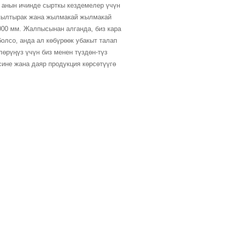
, анын ичинде сырткы кездемелер үчүн
, жылтырак жана жылмакай жылмакай
000 мм. Жалпысынан алганда, биз кара
болсо, анда ал көбүрөөк убакыт талап
өрүңүз үчүн биз менен түздөн-түз
ине жана даяр продукция көрсөтүүгө