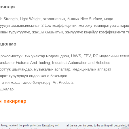
өчөлүк
gh Strength, Light Weight, экологиялык, бышык Nice Surface, мода
улук экспансиясынын 2.Low коэффиценти, жогорку температурага кар
кшы туруктуулук, жакшы бышыктык, жылуулук кеңейүү коэффициенти т
лдонмо
эрокосмостук, тик учактар модели дрон, UAVS, FPV, RC моделинин тети
anufactur Fixtures And Tooling, Industrial Automation and Robotics
орттук шаймандар, музыкалык аспаптар, медициналык аппарат
арат курулушун оңдоо жана бекемдөө
r ички жасалгалоо бөлүктөрү, Art Products
ашкалар
н-пикирлер