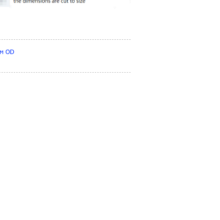
мм OD