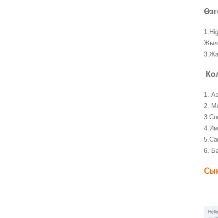
Өзг
1.Hi
Жылу
3.Жа
Ко
1. А
2. M
3.Сп
4.Им
5.Ca
6. Б
Сы