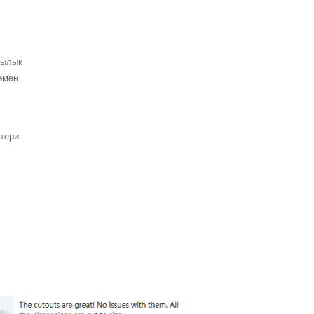
шылык
өмөн
ктери