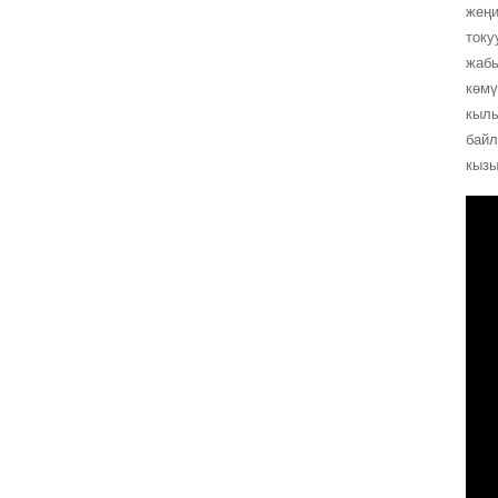
жеңи
току
жабы
көмү
кылы
байл
кызы