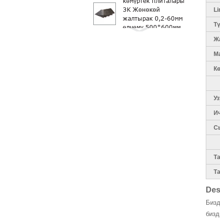
көмүртек плиталары
3K Жөнөкөй
Li
жалтырак 0,2-60мм
Т
өлчөмү 500*600мм
Көмүртек барактары
Ж
3K Plain матовый
М
0,2-60мм өлчөмү
3мм 4мм 5...
К
Чоң көлөмү көмүртек
була түтүктөр OD
80mm 90mm
У
100mm 200mm
Rc жарыш унаасы
И
үчүн көмүртек була
С
бөлүктөрү
Т
Та
Des
Бизд
бизд