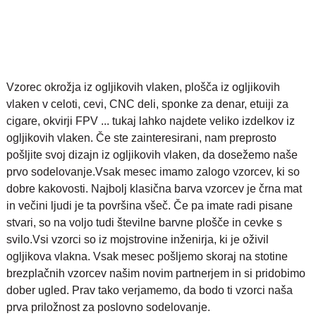
Vzorec okrožja iz ogljikovih vlaken, plošča iz ogljikovih
vlaken v celoti, cevi, CNC deli, sponke za denar, etuiji za
cigare, okvirji FPV ... tukaj lahko najdete veliko izdelkov iz
ogljikovih vlaken. Če ste zainteresirani, nam preprosto
pošljite svoj dizajn iz ogljikovih vlaken, da dosežemo naše
prvo sodelovanje.
Vsak mesec imamo zalogo vzorcev, ki so
dobre kakovosti. Najbolj klasična barva vzorcev je črna mat
in večini ljudi je ta površina všeč. Če pa imate radi pisane
stvari, so na voljo tudi številne barvne plošče in cevke s
svilo.
Vsi vzorci so iz mojstrovine inženirja, ki je oživil
ogljikova vlakna. Vsak mesec pošljemo skoraj na stotine
brezplačnih vzorcev našim novim partnerjem in si pridobimo
dober ugled. Prav tako verjamemo, da bodo ti vzorci naša
prva priložnost za poslovno sodelovanje.