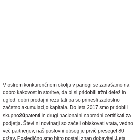
V ostrem konkurenčnem okolju v panogi se zanašamo na
dobro kakovost in storitve, da bi si pridobili tržni delež in
ugled, dobri prodajni rezultati pa so prinesli zadostno
začetno akumulacijo kapitala. Do leta 2017 smo pridobili
20
skupno
patenti in drugi nacionalni napredni certifikati za
podjetja. Številni novinarji so začeli obiskovati vrata, vedno
več partnerjev, naš poslovni obseg je prvič presegel 80
držav. Posledično smo hitro postali znan dobavitelj.
Leta