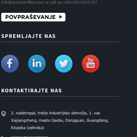
info@xccarbonfiber.com or call us +8615818622357
POVPRAŠEVANJE
SPREMLJAJTE NAS
KONTAKTIRAJTE NAS
2. nadstropje, tretje industrijsko območje, 1. vas
Xiajiangcheng, mesto Gaobu, Dongguan, Guangdong,
Kitajska (celinska)