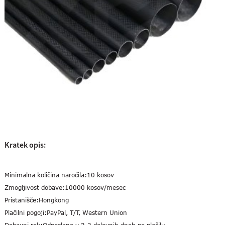
Kratek opis:
Minimalna količina naročila:
10 kosov
Zmogljivost dobave:
10000 kosov/mesec
Pristanišče:
Hongkong
Plačilni pogoji:
PayPal, T/T, Western Union