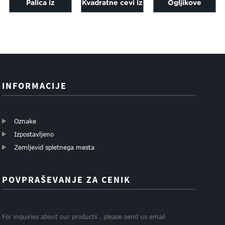
Palica iz
Kvadratne cevi iz
Ogljikove
karbonskih
ogljikovih vlaken
vlaknene
vlaken 3k keper
dolžine 1000 mm
kvadratne cevi iz
mat dolžine 6-
se razlikujejo ...
različnih strank ...
200 mm...
INFORMACIJE
Oznake
Izpostavljeno
Zemljevid spletnega mesta
POVPRAŠEVANJE ZA CENIK
For inquiries about our products , please send us email