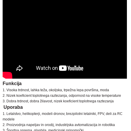
Funkcija
1. Visoka trdnost, lahka teža, okoljska, trpežna lepa površina, moda
2. Nizek koeficient toplotnega raztezanja, odpornost na visoke temperature
3. Dobra trdnost, dobra žilavost, nizek koeficient toplotnega raztezanja
Uporaba
1. Letalstvo, helikopterji, modeli dronov, brezpilotni letalniki, FPV, deli za RC
modele
2. Proizvodnja napeljav in orodij, industrijska avtomatizacija in robotika
3. Športna oprema, glasbila, medicinski pripomočki