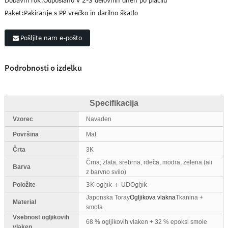
Dobavni rok:
Odposlano v 2-3 delovnih dneh po plačilu
Paket:
Pakiranje s PP vrečko in darilno škatlo
Pošljite nam e-pošto
Podrobnosti o izdelku
Specifikacija
Vzorec
Navaden
Površina
Mat
Črta
3K
Črna; zlata, srebrna, rdeča, modra, zelena (ali
Barva
z barvno svilo)
3K ogljik + UDOgljik
Položite
Japonska Toray
Ogljikova vlakna
Tkanina +
Material
smola
Vsebnost ogljikovih
68 % ogljikovih vlaken + 32 % epoksi smole
vlaken