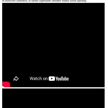
in končnih izdelkov, si lahko ogledate celoten video uvod spodaj: