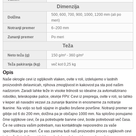
Dimenzija
500, 600, 700, 900, 1000, 1200 mm (ali po
Dolžina
meri)
Notranji premer
6–200 mm
Zunanji premer
Po meri
Teža
Neto teža (g)
150 g/m² - 360 g/m²
Teža pakiranja (kg)
več kot 0,25 kg
Opis
Naše okrogle cevi iz ogljikovih vlaken, ovite v roli, izdelujemo v lastnih
proizvodnih delavnicah, njihova zmogljivost in kakovost pa sta pod našim
nadzorom. Zaradi lahke teže in visoke trdnosti so idealne za avtomatizirano
robotiko, teleskopske palice, okvirje FPV. Cevi iz preprega, ovite v roli, so lahko
v keper ali navadni vezavi za zunanje tkanine in enosmerne za notranje
tkanine. Na voljo so tudi sijajne in gladko brušene površine. Notranji premer se
giblje od 6 do 200 mm, dolžina pa je običajno 1000 mm. Na splošno ponujamo
črne ogljikove cevi, če pa potrebujete barvne cevi, boste potrebovali več časa.
Če ne ustreza vašim potrebam, nas kontaktirajte neposredno za vaše
specifikacije po meri. Če vas zanima tudi naš proizvodni proces ogljikovih cevi