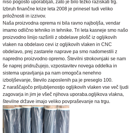
niso pogosto uporabljali, zato je bilo težko raziskati trg.
Izbruh finančne krize leta 2008 je prinesel tudi veliko
priložnosti in izzivov.
Naša proizvodna oprema ni bila ravno najboljša, vendar
imamo odlično tehniko in tehnike. Tri leta kasneje smo našo
proizvodno linijo razširili z obdelave plošč iz ogljikovih
vlaken na obdelavo cevi iz ogljikovih vlaken in CNC
obdelavo, prej zastarele naprave pa smo nadomestili z
napredno proizvodno opremo. Številni strokovnjaki se nam
še naprej pridružujejo, vzpostavitev novega oddelka in
sistema upravljanja pa nam omogoča nenehno
izboljševanje, število zaposlenih pa je preseglo 100.
Z naraščajočo priljubljenostjo ogljikovih vlaken vse več ljudi
zagovarja in jim je všeč njihova uporaba.
ogljikova vlakna,
številne države imajo veliko povpraševanje na trgu.