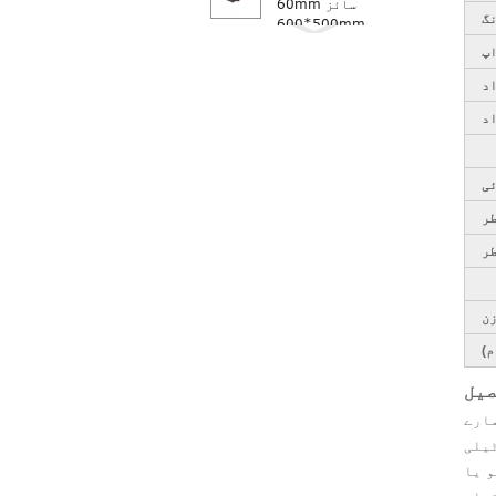
60mm سائز
گ
500*600mm
کاربن شیٹس 3K سادہ
اپ
دھندلا 0.2-60mm
د
سائز 3mm 4mm 5...
اد
بڑے سائز کاربن
فائبر ٹیوبیں OD
80mm 90mm
ی
100mm 200mm
ر
Rc ریسنگ کار کے لیے
کاربن فائبر پارٹس
ر
م)
یل
ارے
یلی
و یا