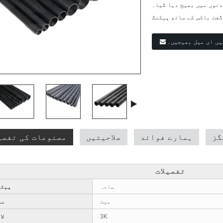
گفٹ باکس کے ساتھ پیکنگ
یں ای میل بھیجیں۔
گز
ہمارے فوائد
صلاحیتیں
مصنوعات کی تفصی
تفصیلات
سادہ
پیٹر
میٹ
سط
3K
لا