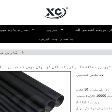
ر پوچھے گئے سوالات
خبریں
ہمارے بارے میں
ہم سے رابطہ کریں۔
کاربن فا
ٹیوبیں مختلف سائز اور لمبائی کو اپنی مرضی کے مطابق بنا
مختصر تفصیل:
 آرڈر کی مقدار:
10 ٹکڑے
یت:
10000 ٹکڑے / مہینہ
پورٹ:
ہانگ کانگ
ائیگی کی شرائط: