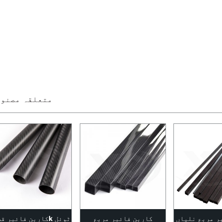
متعلقہ مصنوع
ر مربع نلیاں
کاربن فائبر مربع