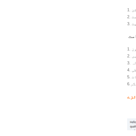
ن
مت
ت
ست
ں
لہ
طی
ات
یگر
زے