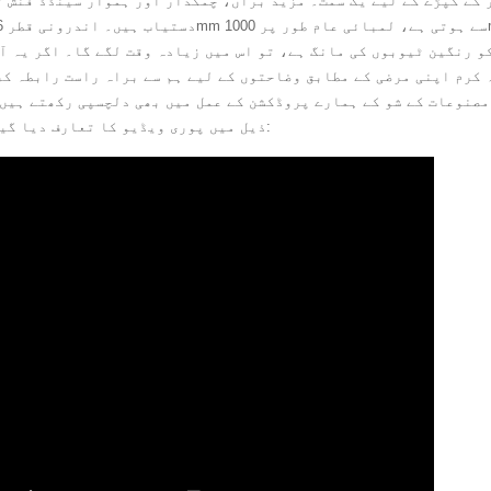
 کے کپڑے کے لیے یک سمت۔ مزید برآں، چمکدار اور ہموار سینڈڈ فنش ت
و رنگین ٹیوبوں کی مانگ ہے، تو اس میں زیادہ وقت لگے گا۔ اگر یہ آ
 کرم اپنی مرضی کے مطابق وضاحتوں کے لیے ہم سے براہ راست رابطہ ک
مصنوعات کے شو کے ہمارے پروڈکشن کے عمل میں بھی دلچسپی رکھتے ہیں
ذیل میں پوری ویڈیو کا تعارف دیا گیا ہے: