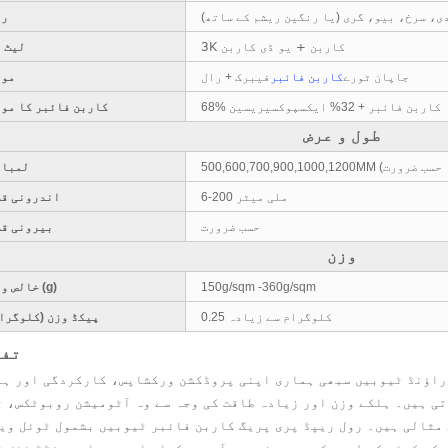
ی، سرخ، بیو، گری (یا رنگین ریشم کے ساتھ)
رن
3K کاربن + یو ڈی کاربن
لیٹ 
جاپان ٹورے
کاربن فائبر
فیبرک + رال
موا
68% کاربن فائبر + 32% ایکسپوکسیریسین
کاربن فائبر کا مو
طول و عرض
لمبائ
6-200 ملی میٹر
اندرونی قط
حسب ضرورت
بیرونی قط
وزن
150g/sqm -360g/sqm
خالص وزن (g)
0.25 کلوگرام سے زیادہ
پیکڈ وزن (کلوگرا
تفص
راؤنڈ ٹیوبیں سبھی ہماری اپنی پروڈکشن ورکشاپس، کارکردگی اور ہم
تی ہیں۔ ہلکے وزن اور زیادہ طاقت کی وجہ سے وہ آٹومیشن روبوٹکس، ٹ
 مثالی ہیں۔ رول ریپڈ پری پریگ کاربن فائبر ٹیوبیں بشمول ٹوئل وی