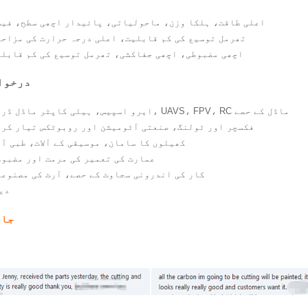
1. اعلی طاقت، ہلکا وزن، ماحولیاتی، پائیدار اچھی سطح، فیش
2. تھرمل توسیع کی کم قابلیت، اعلی درجہ حرارت کی مزاح
3. اچھی مضبوطی، اچھی جفاکشی، تھرمل توسیع کی کم قابلی
درخوا
1. ایرو اسپیس، ہیلی کاپٹر ماڈل ڈرون، UAVS، FPV، RC ماڈل کے حصے
2. فکسچر اور ٹولنگ، صنعتی آٹومیشن اور روبوٹکس تیار کری
3. کھیلوں کا سامان، موسیقی کے آلات، طبی آ
4. عمارت کی تعمیر کی مرمت اور مضبو
5. کار کی اندرونی سجاوٹ کے حصے، آرٹ کی مصنوع
6.د
جائ