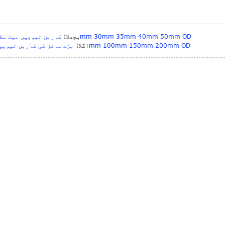
کاربن ٹیوبیں میٹ سطح 28mm 30mm 35mm 40mm 50mm OD
پچھلا:
بڑے سائز کی کاربن ٹیوبیں 50mm 100mm 150mm 200mm OD
اگلا: