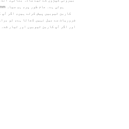
بیرونی کپڑوں کے لیے سادہ بنائی، اندر
کاربن ٹیوبیں پیش کرتے ہیں، اگر آپ ک
ضروریات سے میل نہیں کھاتا ہے، تو براہ
اور اگر آپ کاربن ٹیوبوں اور تیار شدہ 