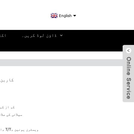
English
ڈاؤن لوڈ کریں۔
اکث
کاربن 
کم از کم
سپلائی کی صلاح
پے پال، T/T، ویسٹرن یونین
اد