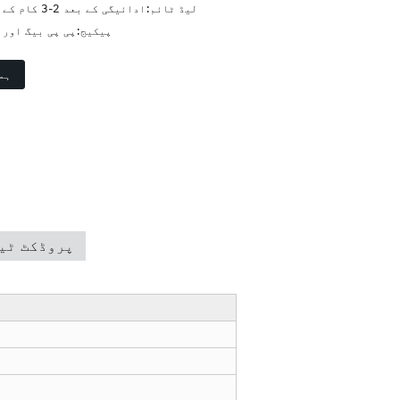
لیڈ ٹائم:
ادائیگی کے بعد 2-3 کام کے دنوں میں بھیج دیا گیا۔
پیکیج:
پی پی بیگ اور 
ہم
پروڈکٹ ٹی