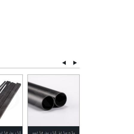
کاربن قطب کاربن سلاخوں
بڑے سائز کاربن فائبر
کاربن فائب