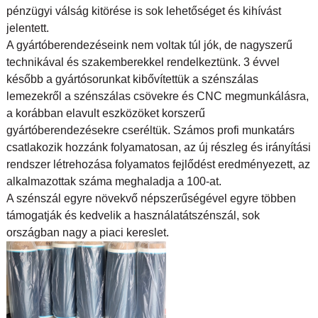
pénzügyi válság kitörése is sok lehetőséget és kihívást
jelentett.
A gyártóberendezéseink nem voltak túl jók, de nagyszerű
technikával és szakemberekkel rendelkeztünk. 3 évvel
később a gyártósorunkat kibővítettük a szénszálas
lemezekről a szénszálas csövekre és CNC megmunkálásra,
a korábban elavult eszközöket korszerű
gyártóberendezésekre cseréltük. Számos profi munkatárs
csatlakozik hozzánk folyamatosan, az új részleg és irányítási
rendszer létrehozása folyamatos fejlődést eredményezett, az
alkalmazottak száma meghaladja a 100-at.
A szénszál egyre növekvő népszerűségével egyre többen
támogatják és kedvelik a használatát
szénszál, sok
országban nagy a piaci kereslet.