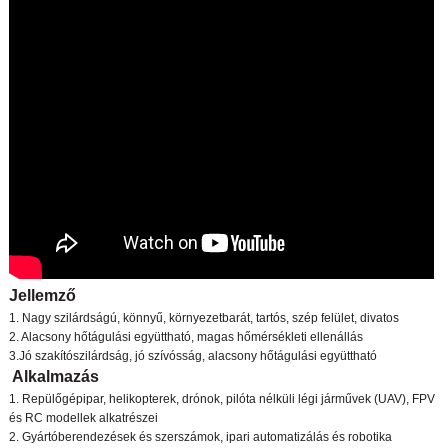
Jellemző
1. Nagy szilárdságú, könnyű, környezetbarát, tartós, szép felület, divatos
2. Alacsony hőtágulási együttható, magas hőmérsékleti ellenállás
3.Jó szakítószilárdság, jó szívósság, alacsony hőtágulási együttható
Alkalmazás
1. Repülőgépipar, helikopterek, drónok, pilóta nélküli légi járművek (UAV), FPV
és RC modellek alkatrészei
2. Gyártóberendezések és szerszámok, ipari automatizálás és robotika