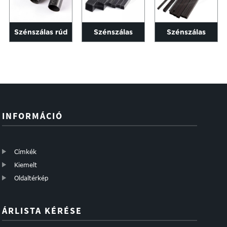
Szénszálas rúd
Szénszálas
Szénszálas
3k Twill matt 6-
négyzet alakú
négyszögletes
200mm hosszú...
csövek 1000 mm
csövek az
hosszúságban...
ügyfelek
különböző...
INFORMÁCIÓ
Címkék
Kiemelt
Oldaltérkép
ÁRLISTA KÉRÉSE