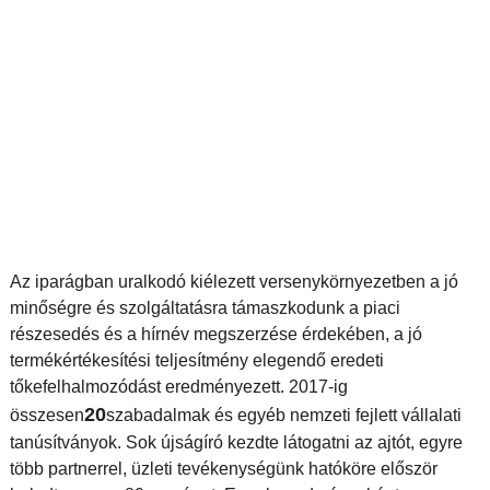
Az iparágban uralkodó kiélezett versenykörnyezetben a jó
minőségre és szolgáltatásra támaszkodunk a piaci
részesedés és a hírnév megszerzése érdekében, a jó
termékértékesítési teljesítmény elegendő eredeti
tőkefelhalmozódást eredményezett. 2017-ig
20
összesen
szabadalmak és egyéb nemzeti fejlett vállalati
tanúsítványok. Sok újságíró kezdte látogatni az ajtót, egyre
több partnerrel, üzleti tevékenységünk hatóköre először