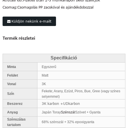
Átfutási idő:
Fizetés után 2-3 munkanapon belül szállítjuk
Csomag:
Csomagolás PP zacskóval és ajándékdobozzal
Küldjön nekünk e-mailt
Termék részletei
Specifikáció
Minta
Egyszerű
Felület
Matt
Vonal
3K
Fekete; Arany, Ezüst, Piros, Bue, Gree (vagy színes
Szín
selyemmel)
3K karbon +UDkarbon
Beszerez
Anyag
Japán Toray
Szénszál
Szövet + Gyanta
Szénszálas
68% szénszál + 32% epoxigyanta
tartalom