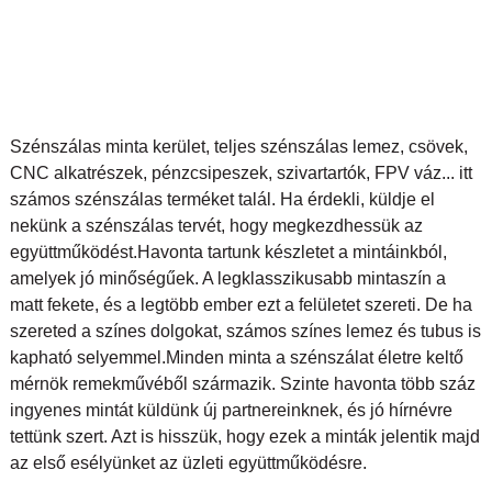
Szénszálas minta kerület, teljes szénszálas lemez, csövek,
CNC alkatrészek, pénzcsipeszek, szivartartók, FPV váz... itt
számos szénszálas terméket talál. Ha érdekli, küldje el
nekünk a szénszálas tervét, hogy megkezdhessük az
együttműködést.
Havonta tartunk készletet a mintáinkból,
amelyek jó minőségűek. A legklasszikusabb mintaszín a
matt fekete, és a legtöbb ember ezt a felületet szereti. De ha
szereted a színes dolgokat, számos színes lemez és tubus is
kapható selyemmel.
Minden minta a szénszálat életre keltő
mérnök remekművéből származik. Szinte havonta több száz
ingyenes mintát küldünk új partnereinknek, és jó hírnévre
tettünk szert. Azt is hisszük, hogy ezek a minták jelentik majd
az első esélyünket az üzleti együttműködésre.