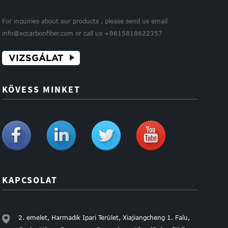
For inquiries about our products , please send us email
info@xccarbonfiber.com or call us +8615818622357
VIZSGÁLAT
KÖVESS MINKET
KAPCSOLAT
2. emelet, Harmadik Ipari Terület, Xiajiangcheng 1. Falu,