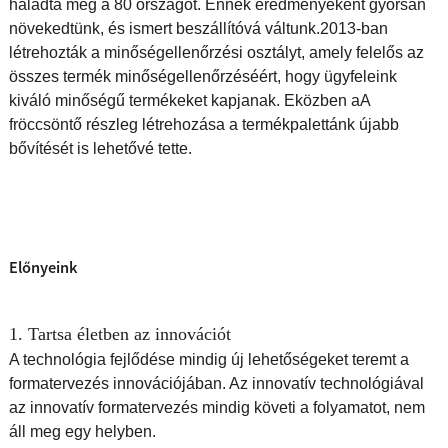
haladta meg a 80 országot. Ennek eredményeként gyorsan
növekedtünk, és ismert beszállítóvá váltunk.
2013-ban
létrehozták a minőségellenőrzési osztályt, amely felelős az
összes termék minőségellenőrzéséért, hogy ügyfeleink
kiváló minőségű termékeket kapjanak. Eközben a
A
fröccsöntő részleg létrehozása a termékpalettánk újabb
bővítését is lehetővé tette.
Előnyeink
1. Tartsa életben az innovációt
A technológia fejlődése mindig új lehetőségeket teremt a
formatervezés innovációjában. Az innovatív technológiával
az innovatív formatervezés mindig követi a folyamatot, nem
áll meg egy helyben.