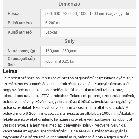
Dimenzió
Hossz
500, 600, 700, 900, 1000, 1200 mm (vagy egyedi)
Belső átmérő
6-200 mm
Külső átmérő
Szokás
Súly
Nettó tömeg (g)
150g/nm -360g/nm
Csomagolt súly
több mint 0,25 kg
(kg)
Leírás
Tekercselt szénszálas kerek csöveinket saját gyártóműhelyeinkben gyártjuk, a
teljesítmény és a minőség a mi ellenőrzésünk alatt áll. Könnyű súlyuknak és
nagy szilárdságuknak köszönhetően ideálisak automatizált robotokhoz,
teleszkópos rudakhoz, FPV keretekhez. Tekercselt prepreg szénszálas csövek,
beleértve a sávolyszövésű vagy sima szövésű külső szöveteket, az egyirányú
belső szöveteket. Ezenkívül fényes és sima csiszolt felülettel is kaphatók. A
belső átmérő 6-200 mm között van, a hosszúság általában 1000 mm. Általában
fekete széncsöveket kínálunk, ha színes csövekre van szüksége, az több időt
vesz igénybe. Ha nem felel meg az igényeinek, kérjük, vegye fel velünk a
kapcsolatot az egyedi specifikációkért. És ha érdekli a széncsövek gyártási
folyamata és a késztermékek bemutatása is, alább található a teljes videós