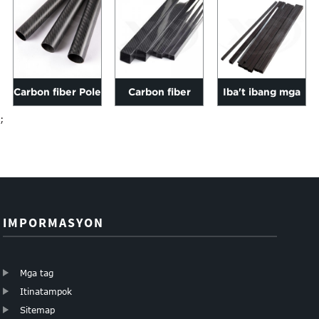
Carbon fiber Pole
Carbon fiber
Iba't ibang mga
3k Twill matte 6-
square tubes
customer ng
;
200mm ang
1000mm haba ay
carbon fiber
haba...
naiiba...
square tubes...
IMPORMASYON
Mga tag
Itinatampok
Sitemap