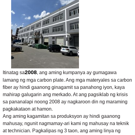
2008
Itinatag sa
, ang aming kumpanya ay gumagawa
lamang ng mga carbon plate. Ang mga materyales sa carbon
fiber ay hindi gaanong ginagamit sa panahong iyon, kaya
mahirap galugarin ang merkado. At ang pagsiklab ng krisis
sa pananalapi noong 2008 ay nagkaroon din ng maraming
pagkakataon at hamon.
Ang aming kagamitan sa produksyon ay hindi gaanong
mahusay, ngunit nagmamay-ari kami ng mahusay na teknik
at technician. Pagkalipas ng 3 taon, ang aming linya ng