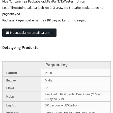
Mga Tuntunin sa Pagbabayad:
PayPal,T/T,Western Union
Lead Time:
Ipinadala sa loob ng 2-3 araw ng trabaho pagkatapos ng
pagbabayad
Package:
Pag-iimpake na may PP bag at kahon ng regalo
Magpadala ng email sa amin
Detalye ng Produkto
Pagtutukoy
Pattern
Plain
Ibabaw
Matte
Linya
3K
Itim; Ginto, Pilak, Pula, Bue, Gree (O May
Kulay
Kulay na Silk)
3K carbon +UDCarbon
Lay Up
materyal
Japan Toray
Carbon Fiber
Tela+Resin