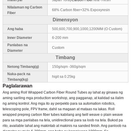
Nilalaman ng Carbon
68% Carbon fiber+32% Expoxyresin
Fiber
Dimensyon
Ang haba
500,600,700,900,1000,1200MM (O Custom)
Inner Diameter
6-200 mm
Panlabas na
Custom
Diameter
Timbang
Netong Timbang(g)
150g/sqm -360g/sqm
Naka-pack na
higit sa 0.25kg
Timbang(kg)
Paglalarawan
Ang aming Roll Wrapped Carbon Fiber Round Tubes ay lahat ay ginawa ng
aming sariling mga production workshop, ang pagganap, at kalidad sa ilalim
ng aming kontrol. Ang mga ito ay perpekto para sa automation robotics,
telescoping pole, FPV frame, dahil sa magaan at mataas na lakas. Roll
wrapped prepreg carbon fiber tubes kabilang ang twill weave o plain weave
para sa mga panlabas na tela, unidirectional para sa loob na tela. Bukod pa
rito, available lahat ang makintab at makinis na sanded finish. Ang panloob na