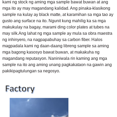
kami ng stock ng aming mga sample bawat buwan at ang
mga ito ay may magandang kalidad. Ang pinaka-klasikong
sample na kulay ay black matte, at karamihan sa mga tao ay
gusto ang surface na ito. Ngunit kung mahilig ka sa mga
makukulay na bagay, marami ding color plates at tubes na
may silk.
Ang lahat ng mga sample ay mula sa obra maestra
ng inhinyero, na nagpapabuhay sa carbon fiber. Halos
magpadala kami ng daan-daang libreng sample sa aming
mga bagong kasosyo bawat buwan, at makakuha ng
magandang reputasyon. Naniniwala rin kaming ang mga
sample na ito ang aming unang pagkakataon na gawin ang
pakikipagtulungan sa negosyo.