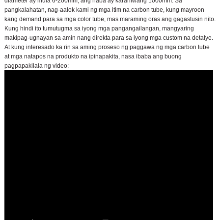
diameter ay mula 6-200mm, ang haba ay karaniwang 1000mm. Sa
pangkalahatan, nag-aalok kami ng mga itim na carbon tube, kung mayroon
kang demand para sa mga color tube, mas maraming oras ang gagastusin nito.
Kung hindi ito tumutugma sa iyong mga pangangailangan, mangyaring
makipag-ugnayan sa amin nang direkta para sa iyong mga custom na detalye.
At kung interesado ka rin sa aming proseso ng paggawa ng mga carbon tube
at mga natapos na produkto na ipinapakita, nasa ibaba ang buong
pagpapakilala ng video: