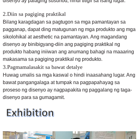
disenyo ay palaging susunod, hindi titigil sa isang lugar.
2.Diin sa pagiging praktikal
Bilang karagdagan sa pagtugon sa mga pamantayan sa
pagganap, dapat ding matugunan ng mga produkto ang mga
sikolohikal at aesthetic na pamantayan. Ang magandang
disenyo ay binibigyang-diin ang pagiging praktikal ng
produkto habang iniiwan ang anumang bahagi na maaaring
makasama sa pagiging praktikal ng produkto.
3.Pagmamalasakit sa bawat detalye
Huwag umalis sa mga kaswal o hindi inaasahang lugar. Ang
bawat pangangalaga at tumpak na pagpapahayag sa
proseso ng disenyo ay nagpapakita ng paggalang ng taga-
disenyo para sa gumagamit.