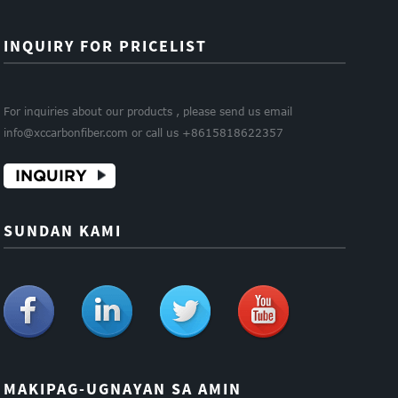
INQUIRY FOR PRICELIST
For inquiries about our products , please send us email
info@xccarbonfiber.com or call us +8615818622357
INQUIRY
SUNDAN KAMI
MAKIPAG-UGNAYAN SA AMIN