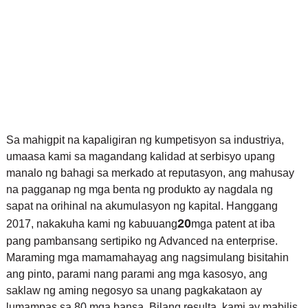
Sa mahigpit na kapaligiran ng kumpetisyon sa industriya,
umaasa kami sa magandang kalidad at serbisyo upang
manalo ng bahagi sa merkado at reputasyon, ang mahusay
na pagganap ng mga benta ng produkto ay nagdala ng
sapat na orihinal na akumulasyon ng kapital. Hanggang
20
2017, nakakuha kami ng kabuuang
mga patent at iba
pang pambansang sertipiko ng Advanced na enterprise.
Maraming mga mamamahayag ang nagsimulang bisitahin
ang pinto, parami nang parami ang mga kasosyo, ang
saklaw ng aming negosyo sa unang pagkakataon ay
lumampas sa 80 mga bansa. Bilang resulta, kami ay mabilis