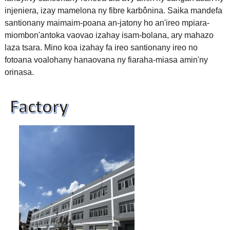
injeniera, izay mamelona ny fibre karbônina. Saika mandefa
santionany maimaim-poana an-jatony ho an'ireo mpiara-
miombon'antoka vaovao izahay isam-bolana, ary mahazo
laza tsara. Mino koa izahay fa ireo santionany ireo no
fotoana voalohany hanaovana ny fiaraha-miasa amin'ny
orinasa.