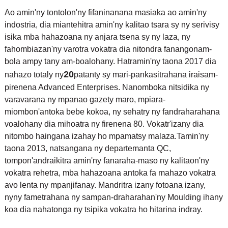
Ao amin'ny tontolon'ny fifaninanana masiaka ao amin'ny
indostria, dia miantehitra amin'ny kalitao tsara sy ny serivisy
isika mba hahazoana ny anjara tsena sy ny laza, ny
fahombiazan'ny varotra vokatra dia nitondra fanangonam-
bola ampy tany am-boalohany. Hatramin'ny taona 2017 dia
20
nahazo totaly ny
patanty sy mari-pankasitrahana iraisam-
pirenena Advanced Enterprises. Nanomboka nitsidika ny
varavarana ny mpanao gazety maro, mpiara-
miombon'antoka bebe kokoa, ny sehatry ny fandraharahana
voalohany dia mihoatra ny firenena 80. Vokatr'izany dia
nitombo haingana izahay ho mpamatsy malaza.
Tamin'ny
taona 2013, natsangana ny departemanta QC,
tompon'andraikitra amin'ny fanaraha-maso ny kalitaon'ny
vokatra rehetra, mba hahazoana antoka fa mahazo vokatra
avo lenta ny mpanjifanay. Mandritra izany fotoana izany,
ny
ny fametrahana ny sampan-draharahan'ny Moulding ihany
koa dia nahatonga ny tsipika vokatra ho hitarina indray.