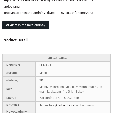
Fe-potoana:
Nalefa tao anatin'ny 2-3 andro fiasana aorian'ny
fandoavana
Fonosana:
Fonosana amin'ny kitapo PP sy boaty fanomezana
Alefaso mailaka aminay
Product Detail
famaritana
NOMEKO
LEMAK'I
Surface
Matte
-dalana,
3K
Mainty; Volamena, Volafotsy, Mena, Bue, Gree
loko
(na miaraka amin'ny Silk miloko)
Karbonina 3K + UDCarbon
Lay Up
KEVITRA
Japan Toray
Carbon Fibre
Lamba + resin
Ny votoatin'ny