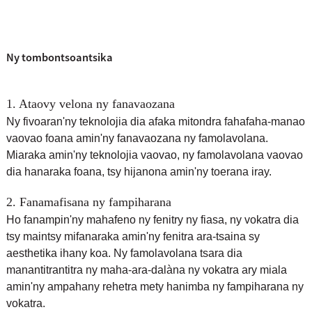
Ny tombontsoantsika
1. Ataovy velona ny fanavaozana
Ny fivoaran'ny teknolojia dia afaka mitondra fahafaha-manao
vaovao foana amin'ny fanavaozana ny famolavolana.
Miaraka amin'ny teknolojia vaovao, ny famolavolana vaovao
dia hanaraka foana, tsy hijanona amin'ny toerana iray.
2. Fanamafisana ny fampiharana
Ho fanampin'ny mahafeno ny fenitry ny fiasa, ny vokatra dia
tsy maintsy mifanaraka amin'ny fenitra ara-tsaina sy
aesthetika ihany koa. Ny famolavolana tsara dia
manantitrantitra ny maha-ara-dalàna ny vokatra ary miala
amin'ny ampahany rehetra mety hanimba ny fampiharana ny
vokatra.