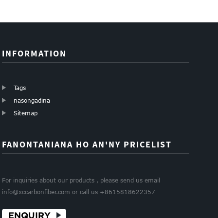
200mm halavany
1000mm
mpanjifa samy
...
halavany samy
hafa s ...
hafa ...
INFORMATION
Tags
nasongadina
Sitemap
FANONTANIANA HO AN'NY PRICELIST
For inquiries about our products , please send us email
info@xccarbonfiber.com or call us +8615818622357
ENQUIRY