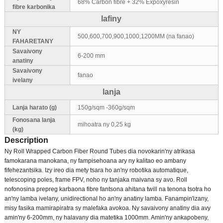
68% Carbon fibre + 32% Expoxyresin
fibre karbonika
lafiny
NY
500,600,700,900,1000,1200MM (na fanao)
FAHARETANY
Savaivony
6-200 mm
anatiny
Savaivony
fanao
ivelany
lanja
Lanja harato (g)
150g/sqm -360g/sqm
Fonosana lanja
mihoatra ny 0,25 kg
(kg)
Description
Ny Roll Wrapped Carbon Fiber Round Tubes dia novokarin'ny atrikasa
famokarana manokana, ny fampisehoana ary ny kalitao eo ambany
fifehezantsika. Izy ireo dia mety tsara ho an'ny robotika automatique,
telescoping poles, frame FPV, noho ny tanjaka maivana sy avo. Roll
nofonosina prepreg karbaona fibre fantsona ahitana twill na tenona tsotra ho
an'ny lamba ivelany, unidirectional ho an'ny anatiny lamba. Fanampin'izany,
misy fasika mamirapiratra sy malefaka avokoa. Ny savaivony anatiny dia avy
amin'ny 6-200mm, ny halavany dia matetika 1000mm. Amin'ny ankapobeny,