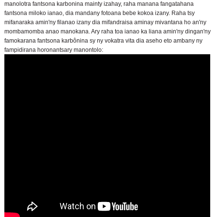
manolotra fantsona karbonina mainty izahay, raha manana fangatahana
fantsona miloko ianao, dia mandany fotoana bebe kokoa izany. Raha tsy
mifanaraka amin'ny filanao izany dia mifandraisa aminay mivantana ho an'ny
mombamomba anao manokana. Ary raha toa ianao ka liana amin'ny dingan'ny
famokarana fantsona karbônina sy ny vokatra vita dia aseho eto ambany ny
fampidirana horonantsary manontolo: