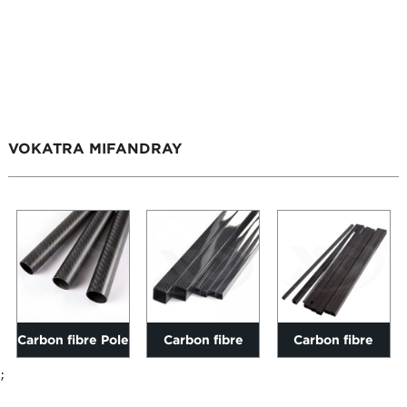
VOKATRA MIFANDRAY
Carbon fibre Pole
Carbon fibre
Carbon fibre
3k Twill matte 6-
efamira fantsona
square fantsona
;