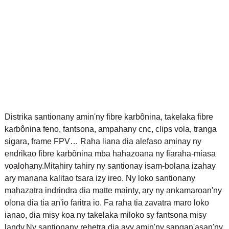
Distrika santionany amin'ny fibre karbônina, takelaka fibre
karbônina feno, fantsona, ampahany cnc, clips vola, tranga
sigara, frame FPV… Raha liana dia alefaso aminay ny
endrikao fibre karbônina mba hahazoana ny fiaraha-miasa
voalohany.
Mitahiry tahiry ny santionay isam-bolana izahay
ary manana kalitao tsara izy ireo. Ny loko santionany
mahazatra indrindra dia matte mainty, ary ny ankamaroan'ny
olona dia tia an'io faritra io. Fa raha tia zavatra maro loko
ianao, dia misy koa ny takelaka miloko sy fantsona misy
landy.
Ny santionany rehetra dia avy amin'ny sangan'asan'ny