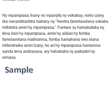
Ny mpampiasa ihany no mpanjifa ny vokatray, noho izany
dia nanantitrantitra hatrany ny "hevitra famolavolana vokatra
mifototra amin'ny mpampiasa." Fantaro sy hamakafaka ny
tena ilain'ny mpampiasa, amin'ny alàlan'ny fomba
famolavolana matihanina, fomba hamahana ireo olana
mifandraika amin'izany, ho an'ny mpampiasa hamorona
sanda tena andrasana, ary hahatratra ny paikadin'ny
orinasa.