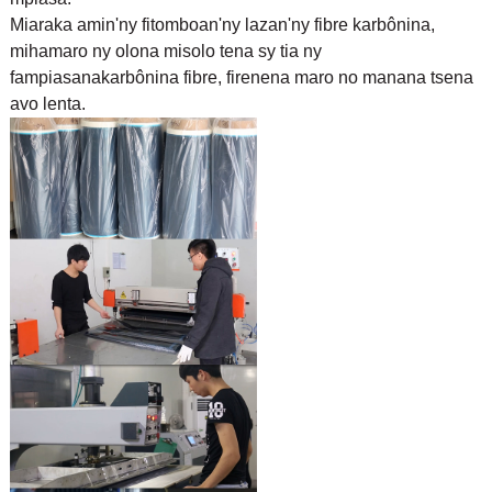
Miaraka amin'ny fitomboan'ny lazan'ny fibre karbônina,
mihamaro ny olona misolo tena sy tia ny
fampiasana
karbônina fibre, firenena maro no manana tsena
avo lenta.