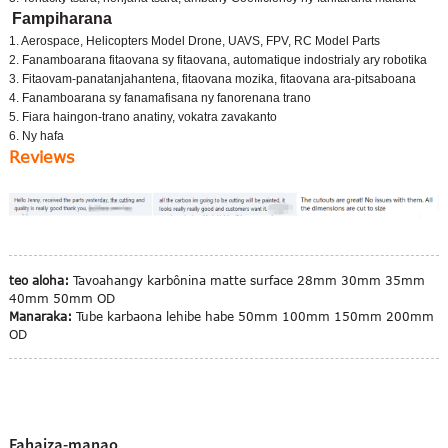
Fampiharana
1. Aerospace, Helicopters Model Drone, UAVS, FPV, RC Model Parts
2. Fanamboarana fitaovana sy fitaovana, automatique indostrialy ary robotika
3. Fitaovam-panatanjahantena, fitaovana mozika, fitaovana ara-pitsaboana
4. Fanamboarana sy fanamafisana ny fanorenana trano
5. Fiara haingon-trano anatiny, vokatra zavakanto
6. Ny hafa
Reviews
teo aloha:
Tavoahangy karbônina matte surface 28mm 30mm 35mm
40mm 50mm OD
Manaraka:
Tube karbaona lehibe habe 50mm 100mm 150mm 200mm
OD
Fahaiza-manao