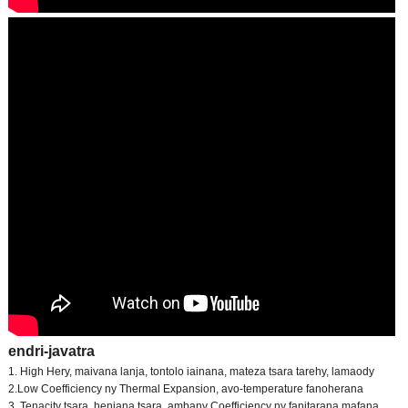
endri-javatra
1. High Hery, maivana lanja, tontolo iainana, mateza tsara tarehy, lamaody
2.Low Coefficiency ny Thermal Expansion, avo-temperature fanoherana
3. Tenacity tsara, henjana tsara, ambany Coefficiency ny fanitarana mafana