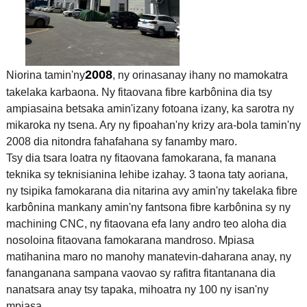
2008
Niorina tamin'ny
, ny orinasanay ihany no mamokatra
takelaka karbaona. Ny fitaovana fibre karbônina dia tsy
ampiasaina betsaka amin'izany fotoana izany, ka sarotra ny
mikaroka ny tsena. Ary ny fipoahan'ny krizy ara-bola tamin'ny
2008 dia nitondra fahafahana sy fanamby maro.
Tsy dia tsara loatra ny fitaovana famokarana, fa manana
teknika sy teknisianina lehibe izahay. 3 taona taty aoriana,
ny tsipika famokarana dia nitarina avy amin'ny takelaka fibre
karbônina mankany amin'ny fantsona fibre karbônina sy ny
machining CNC, ny fitaovana efa lany andro teo aloha dia
nosoloina fitaovana famokarana mandroso. Mpiasa
matihanina maro no manohy manatevin-daharana anay, ny
fananganana sampana vaovao sy rafitra fitantanana dia
nanatsara anay tsy tapaka, mihoatra ny 100 ny isan'ny
mpiasa.