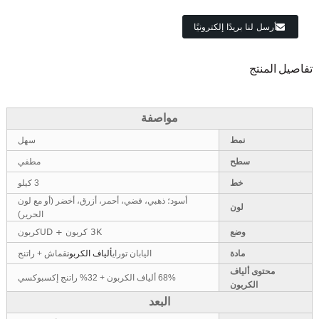
أرسل لنا بريدًا إلكترونيًا
تفاصيل المنتج
مواصفة
نمط
سهل
سطح
مطفي
خط
3 كيلو
أسود؛ ذهبي، فضي، أحمر، أزرق، أخضر (أو مع لون
لون
الحرير)
3K كربون + UDكربون
وضع
مادة
اليابان توراي
ألياف الكربون
قماش + راتنج
محتوى ألياف
68% ألياف الكربون + 32% راتنج إكسبوكسي
الكربون
البعد