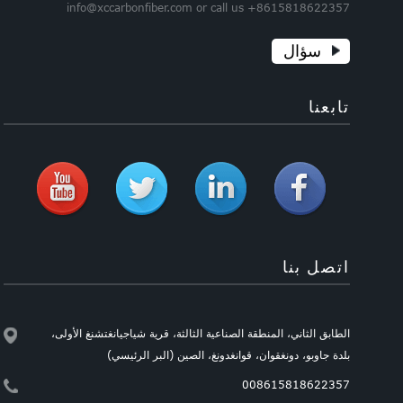
info@xccarbonfiber.com or call us +8615818622357
سؤال
تابعنا
اتصل بنا
الطابق الثاني، المنطقة الصناعية الثالثة، قرية شياجيانغتشنغ الأولى،
بلدة جاوبو، دونغقوان، قوانغدونغ، الصين (البر الرئيسي)
008615818622357