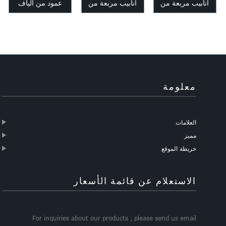
أنابيب مربعة من
أنابيب مربعة من
عمود من ألياف
ألياف الكربون تختلف
ألياف الكربون بطول
الكربون 3k Twill
حسب متطلبات
1000 مم تختلف...
غير لامع بطول 6-
العملاء
200 مم...
معلومة
العلامات
مميز
خريطة الموقع
الاستعلام عن قائمة الأسعار
For inquiries about our products , please send us email