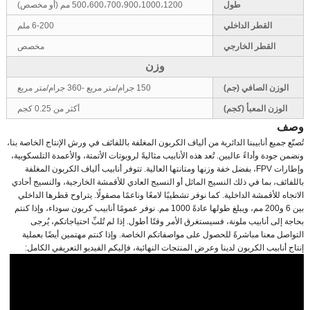
طول
500،600،700،900،1000،1200 مم (أو مخصص)
القطر الداخلي
6-200 ملم
القطر الخارجي
مخصص
وزن
الوزن الصافي (جم)
150 جرام/متر مربع -360 جرام/متر مربع
الوزن المعبأ (كجم)
أكثر من 0.25 كجم
وصف
تُصنّع جميع أنابيبنا الدائرية من ألياف الكربون المغلفة باللفائف في ورش الإنتاج الخاصة بنا،
ونضمن جودة وأداءً عاليين. تُعد هذه الأنابيب مثاليةً لروبوتات الأتمتة، والأعمدة التلسكوبية،
وإطارات FPV، بفضل خفة وزنها ومتانتها العالية. تتوفر أنابيب ألياف الكربون المغلفة
باللفائف، بما في ذلك النسيج المائل أو النسيج العادي للأقمشة الخارجية، والنسيج أحادي
الاتجاه للأقمشة الداخلية. كما نوفر تشطيبًا لامعًا وناعمًا مصقولًا. يتراوح قطرها الداخلي
بين 6 و200 مم، ويبلغ طولها عادةً 1000 مم. نوفر عمومًا أنابيب كربون سوداء، وإذا كنتم
بحاجة إلى أنابيب ملونة، فسيستغرق الأمر وقتًا أطول. إذا لم تُلبِّ احتياجاتكم، يُرجى
التواصل معنا مباشرةً للحصول على مواصفاتكم الخاصة. وإذا كنتم مهتمين أيضًا بعملية
إنتاج أنابيب الكربون لدينا وعرض المنتجات النهائية، فإليكم الفيديو التعريفي الكامل: