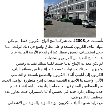
2008
تأسست في
كانت شركتنا تُنتج ألواح الكربون فقط. لم تكن
مواد ألياف الكربون تُستخدم على نطاق واسع في ذلك الوقت، مما
جعل استكشاف السوق صعبًا. كما أن اندلاع الأزمة المالية عام
٢٠٠٨ أتاح العديد من الفرص والتحديات.
لم تكن معدات الإنتاج لدينا جيدة، لكننا نمتلك تقنيات وفنيين
متميزين. بعد ثلاث سنوات، توسع خط إنتاجنا من صفائح ألياف
الكربون إلى أنابيب ألياف الكربون والتصنيع باستخدام الحاسب
الآلي، واستبدلنا الأجهزة القديمة بمعدات إنتاج متطورة. يواصل العديد
من الموظفين المحترفين الانضمام إلينا، وقد ساهم إنشاء قسم
جديد ونظام إدارة جديد في تحسين أدائنا باستمرار، حيث تجاوز عدد
موظفينا 100 موظف.
مع تزايد شعبية ألياف الكربون، يؤيد المزيد والمزيد من الأشخاص