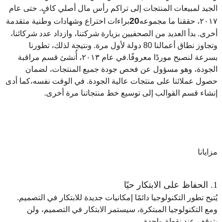
الجيد لمبيعات المنتجات إلى تراكم رأس مال أصلي كافٍ. حتى عام
20
٢٠١٧، حققنا ما مجموعه
براءات اختراع وشهادات وطنية متقدمة
أخرى. بدأ العديد من الصحفيين بزيارة شركتنا، وازداد عدد شركائنا،
وتجاوز نطاق أعمالنا 80 دولة لأول مرة. ونتيجة لذلك، تطورنا
بسرعة لنصبح موردًا معروفًا.
في عام ٢٠١٣، أُنشئ قسم مراقبة
الجودة، وهو مسؤول عن فحص جودة جميع المنتجات، لضمان
حصول عملائنا على منتجات عالية الجودة. في الوقت نفسه،
كما أدى
إنشاء قسم القوالب إلى توسيع خط منتجاتنا مرة أخرى.
مزايانا
1. الحفاظ على الابتكار حيًا
يُتيح تطور التكنولوجيا دائمًا إمكانيات جديدة للابتكار في التصميم.
ومع التكنولوجيا المبتكرة، سيستمر الابتكار في التصميم، ولن
يتوقف عند نقطة واحدة.