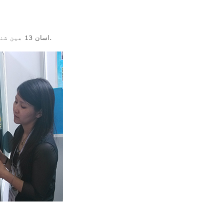
اسان 13 هين شنگھائي انٽرنيشنل ماڊل نمائش ۾ شرڪت ڪئي، ۽ 2015 جي سالياني ٽاپ 10 مشهور ادارن جي لقب سان نوازيو ويو.