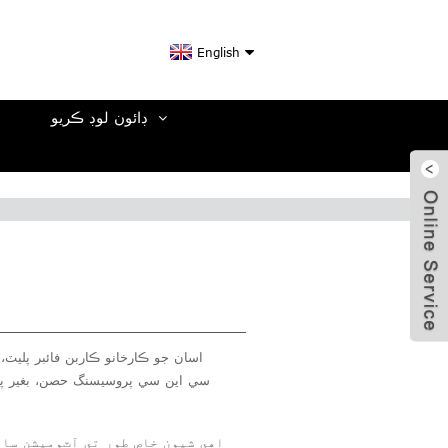
English
ڊائون لوڊ ڪريو
ا
اسان جو ڪارخانو ڪاربن فائبر پليٽ
سي اين سي پروسيسنگ حصن، بغير پائ
اهي شيون خاص طور تي آٽوميشن سام