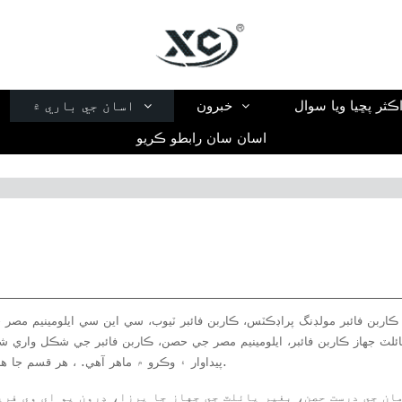
ڪثر پڇيا ويا سوال
خبرون
اسان جي باري ۾
اسان سان رابطو ڪريو
، ڪاربن فائبر مولڊنگ پراڊڪٽس، ڪاربن فائبر ٽيوب، سي اين سي ايلومينيم مصر
لٽ جهاز ڪاربن فائبر، ايلومينيم مصر جي حصن، ڪاربن فائبر جي شڪل واري
پيداوار ۽ وڪرو ۾ ماهر آهي. ، هر قسم جا هارڊويئر ۽ برقي موصليت پروسيسنگ حصا.
ان جي درست حصن، بغير پائلٽ جي جهاز جا پرزا، ڊرون يو اي وي فري