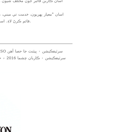
اسان ڪاربن فائبر جون مختلف شيون 
اسان "معيار پهريون، خدمت تي مبني، 
قائم ڪرڻ لاءِ. اسان جي شين ۽ خدمتن کي بهتر بڻائڻ لاءِ، اسان جي گراهڪن سان اڳتي وڌو ۽ اسان ۽ گراهڪن جي وچ ۾ فتح حاصل ڪريو.