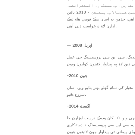
مٿاڇري جي سينگار، اليڪٽرانڪس،
مشينري ۽ برقي هارڊويئر ۽ ٻين برقي صنعتن ۾ استعمال ٿينديون آهن. اسان ٻن ايجاد پيٽنٽن ۽ 16 نئين ٽيڪنالاجي پيٽنٽن ۽ 2018 تائين
ٽنٽ سرٽيفڪيٽ حاصل ڪيو آهي، جڏهن ته اسان هڪ قومي هاءِ ٽيڪ
ادارن لاءِ درخواست ڏني آهي.
— اپريل 2008
نگ، مولڊنگ، سي اين سي پروسيسنگ جي عمل
جون 2010
-
و بهتر بڻايو ويو، اسان FPV لاءِ خاص ڪاربن فائبر مواد وڏي پيماني تي پيدا ڪرڻ
شروع ڪيو.
آگسٽ 2014
-
هن سال ڪارخانو گاوبو ٽائون، ڊونگ گوان، گوانگ ڊونگ ڏانهن منتقل ڪيو ويو، پيداواري علائقو 2500 چورس ميٽر تائين پهچي ويو، 10 کان وڌيڪ درست اوزارن جا
ر ٽيوب، سي اين سي پروسيسنگ ۽ دستڪاري