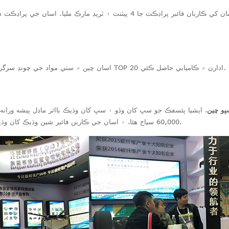
اسان چين ۾ سٺي مواد جي چونڊ سرگرمين ۾ نئين مواد جي صنعت جي سالياني TOP 20 ادارن ۾ ڪاميابي حاصل ڪئي.
، ايشيا پئسفڪ جو سڀ کان وڏو ۽ سڀ کان وڌيڪ بااثر ماڊل پيشه ورانه 
60,000 سياح هئا، ۽ اسان جي ڪاربن فائبر شين وڌيڪ کان وڌيڪ پيشه ور خريد ڪندڙن کي متوجه ڪيو.