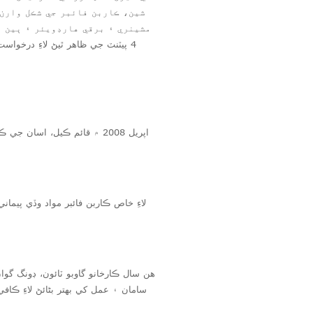
شين، ڪاربن فائبر جي شڪل وارن
اپريل 2008 ۾ قائم ڪيل، اس
سامان ۽ عمل کي بهتر بڻائڻ لاءِ ڪاف