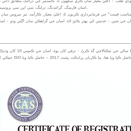
وڏي طلب ۽ اعليٰ معيار سان ڪري سگهون ٿا. ڪسٽمر جي ڊرائنگ مطابق ذاتي 
اسان فارمنگ، گرائنڊنگ، ڊرلنگ، سي اين سي پروسيسنگ ون اسٽاپ سروس پيش ڪندا آهيون.
مناسب قيمت" جي فرمانبرداري ڪريون ٿا، اعليٰ معيار، ڪارآمد، تيز سروس سا
سالن جي ٽيڪنالاجي گڏ ڪرڻ ۽ ت
جيڪي اسان سالن کان حاص