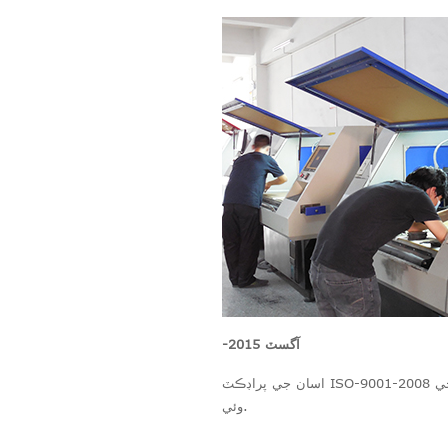
آگسٽ 2015
-
اسان جي پراڊڪٽ ISO-9001-2008 معيار سسٽم سرٽيفڪيشن جي منظوري ڏني، پيداوار جي معيار کي اپ گريڊ ڪيو ويو آهي، شاندار شرح 99٪ تائين پهچي
وئي.