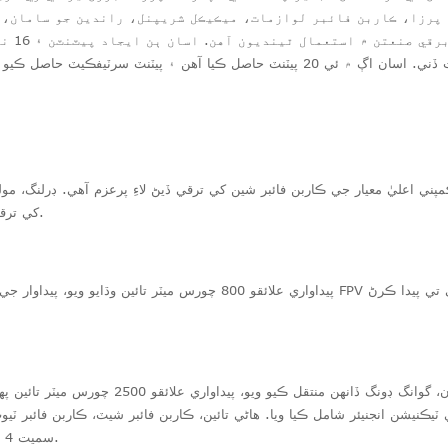
 پرزا، ڪاربن فائبر لوازمات، ميڪيڪل شريپنل، راندين جو سامان، 
4 پيٽنٽ جي ظاهر ٿيڻ لاءِ درخواست ڏني. اسان اڳ ۾ ئي 20 پيٽنٽ حاصل ڪيا آهن ۽ پي
ان جي ڪمپني اعليٰ معيار جي ڪاربن فائبر شين کي ترقي ڏيڻ لاءِ پرعزم آهي. ڊرل
کي ترقي ڏيڻ لاءِ ٻه پيداوار لائينون کوليون ويون.
پيداواري علائقو 800 چورس ميٽر تائين وڌايو ويو، پيداوار جي معيار کي تمام گهڻ
ي ٽيڪنيشن انجنيئر شامل ڪيا ويا. هاڻي تائين، ڪاربن فائبر شيٽ، ڪاربن فائب
سميت 4 وڏي پيماني تي پيداوار جون لائينون هيون.