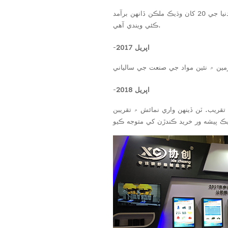
پرڏيهي واپار کاتي جو قيام هو، ۽ اسان کي ڪاربان فائبر پراڊڪٽ جا 4 پيٽنٽ ۽ ٽريڊ مارڪ مليا. اسان جي پراڊڪٽ دنيا جي 20 کان وڌيڪ ملڪن ڏانهن برآمد
ڪئي ويندي آهي.
اپريل 2017
-
اپريل 2018
-
تقريب. ٽن ڏينهن واري نمائش ۾ تقريبن