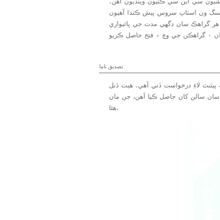
شيون سي اين سي ڪٽيون وينديون آهن.
ن هر گراهڪ سان ڊگهي مدت جي ڀائيواري
تصديق ناما
رقي کان پوءِ، اسان جي ڪمپني 10 کان وڌيڪ پيٽنٽ لاءِ درخواست ڏني آهي. هيٺ ڏنل ISO سرٽيفڪيشن ۽ پيٽنٽ جا حصا آهن
ل ڪيا آهن، جن مان ISO سرٽيفڪيشن ۽ ڪاربان چشما 2016 ۾ حاصل ڪيا ويا هئا، ٻيا ڪاربان پراڊڪٽ پيٽنٽ 2017 ۾ حاصل ڪيا ويا
هئا.