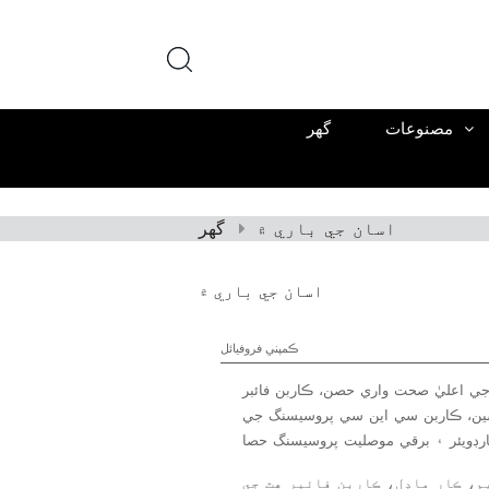
مصنوعات
گھر
اسان جي باري ۾
گھر
اسان جي باري ۾
ڪمپني فروفيائل
 جي اعليٰ صحت واري حصن، ڪاربن فائبر
 شين، ڪاربن سي اين سي پروسيسنگ جي
م، ڪار ماڊل، ڪاربن فائبر هٿ جي