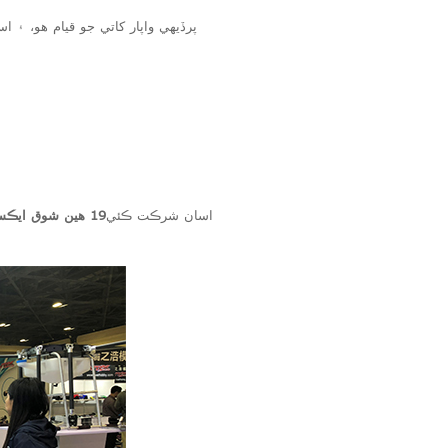
اسان شرڪت ڪئي
19 هين شوق ايڪسپو چين