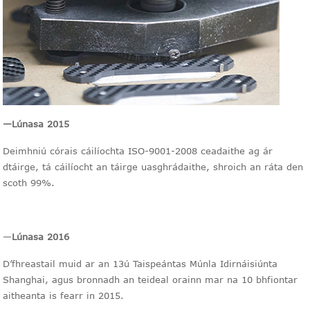
—
Lúnasa 2015
Deimhniú córais cáilíochta ISO-9001-2008 ceadaithe ag ár
dtáirge, tá cáilíocht an táirge uasghrádaithe, shroich an ráta den
scoth 99%.
—
Lúnasa 2016
D’fhreastail muid ar an 13ú Taispeántas Múnla Idirnáisiúnta
Shanghai, agus bronnadh an teideal orainn mar na 10 bhfiontar
aitheanta is fearr in 2015.