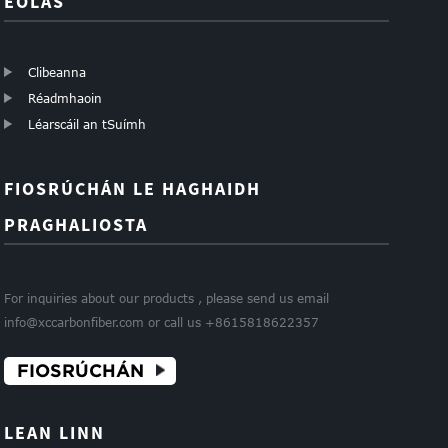
EOLAS
Clibeanna
Réadmhaoin
Léarscáil an tSuímh
FIOSRÚCHÁN LE HAGHAIDH
PRAGHALIOSTA
For inquiries about our products , please send us email
info@xccarbonfiber.com or call us +8615818622357
FIOSRÚCHÁN
LEAN LINN