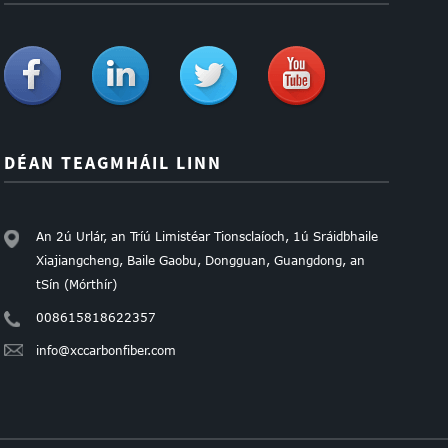
DÉAN TEAGMHÁIL LINN
An 2ú Urlár, an Tríú Limistéar Tionsclaíoch, 1ú Sráidbhaile
Xiajiangcheng, Baile Gaobu, Dongguan, Guangdong, an
tSín (Mórthír)
008615818622357
info@xccarbonfiber.com