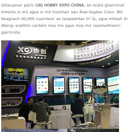
Ghlacamar páirt i
19ú HOBBY EXPO CHINA
, an ócáid ghairmiúil
mhúnla is mó agus is mó tionchair san Áise-Aigéan Ciúin. Bhí
beagnach 60,000 cuairteoir sa taispeántas trí lá, agus mheall ár
dtáirgí snáithín carbóin níos mó agus níos mó ceannaitheoirí
gairmiúla.