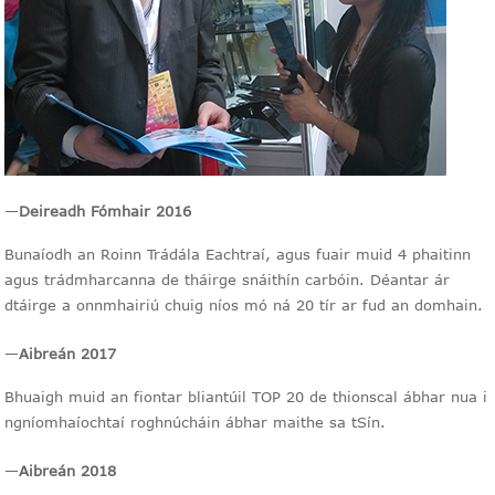
—
Deireadh Fómhair 2016
Bunaíodh an Roinn Trádála Eachtraí, agus fuair muid 4 phaitinn
agus trádmharcanna de tháirge snáithín carbóin. Déantar ár
dtáirge a onnmhairiú chuig níos mó ná 20 tír ar fud an domhain.
—
Aibreán 2017
Bhuaigh muid an fiontar bliantúil TOP 20 de thionscal ábhar nua i
ngníomhaíochtaí roghnúcháin ábhar maithe sa tSín.
—
Aibreán 2018