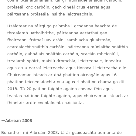
cóimhiotal alúmanaim, táirgí múnlaithe snáithín carbóin,
próiseáil cnc carbóin, gach cineál crua-earraí agus
páirteanna próiseála inslithe leictreachais.
Úsáidtear na táirgí go príomha i gcodanna beachta de
threalamh uathoibrithe, páirteanna aerárthaí gan
fhoireann, frámaí uav dróin, samhlacha gluaisteán,
ceardaíocht snáithín carbóin, páirteanna múnlaithe snáithín
carbóin, gabhálais snáithín carbóin, sracáin mheicniúil,
trealamh spóirt, maisiú dromchla, leictreonaic, innealra
agus crua-earraí leictreacha agus tionscail leictreacha eile.
Chuireamar isteach ar dhá phaitinn aireagáin agus 16
phaitinn teicneolaíochta nua agus 4 phaitinn chuma go dtí
2018. Tá 20 paitinn faighte againn cheana féin agus
teastas paitinne faighte againn, agus chuireamar isteach ar
fhiontair ardteicneolaíochta náisiúnta.
—Aibreán 2008
Bunaithe i mí Aibreáin 2008, tá ár gcuideachta tiomanta do