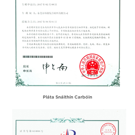
Pláta Snáithín Carbóin