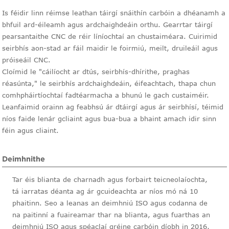
Is féidir linn réimse leathan táirgí snáithín carbóin a dhéanamh a
bhfuil ard-éileamh agus ardchaighdeáin orthu. Gearrtar táirgí
pearsantaithe CNC de réir líníochtaí an chustaiméara. Cuirimid
seirbhís aon-stad ar fáil maidir le foirmiú, meilt, druileáil agus
próiseáil CNC.
Cloímid le "cáilíocht ar dtús, seirbhís-dhírithe, praghas
réasúnta," le seirbhís ardchaighdeáin, éifeachtach, thapa chun
comhpháirtíochtaí fadtéarmacha a bhunú le gach custaiméir.
Leanfaimid orainn ag feabhsú ár dtáirgí agus ár seirbhísí, téimid
níos faide lenár gcliaint agus bua-bua a bhaint amach idir sinn
féin agus cliaint.
Deimhnithe
Tar éis blianta de charnadh agus forbairt teicneolaíochta,
tá iarratas déanta ag ár gcuideachta ar níos mó ná 10
phaitinn. Seo a leanas an deimhniú ISO agus codanna de
na paitinní a fuaireamar thar na blianta, agus fuarthas an
deimhniú ISO agus spéaclaí gréine carbóin díobh in 2016,