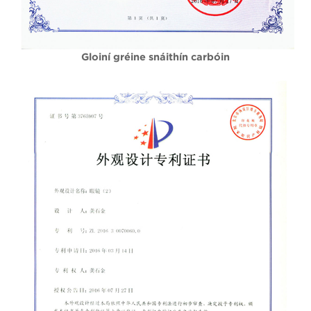
Gloiní gréine snáithín carbóin