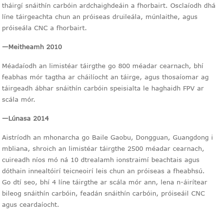
tháirgí snáithín carbóin ardchaighdeáin a fhorbairt. Osclaíodh dhá
líne táirgeachta chun an próiseas druileála, múnlaithe, agus
próiseála CNC a fhorbairt.
—
Meitheamh 2010
Méadaíodh an limistéar táirgthe go 800 méadar cearnach, bhí
feabhas mór tagtha ar cháilíocht an táirge, agus thosaíomar ag
táirgeadh ábhar snáithín carbóin speisialta le haghaidh FPV ar
scála mór.
—
Lúnasa 2014
Aistríodh an mhonarcha go Baile Gaobu, Dongguan, Guangdong i
mbliana, shroich an limistéar táirgthe 2500 méadar cearnach,
cuireadh níos mó ná 10 dtrealamh ionstraimí beachtais agus
dóthain innealtóirí teicneoirí leis chun an próiseas a fheabhsú.
Go dtí seo, bhí 4 líne táirgthe ar scála mór ann, lena n-áirítear
bileog snáithín carbóin, feadán snáithín carbóin, próiseáil CNC
agus ceardaíocht.