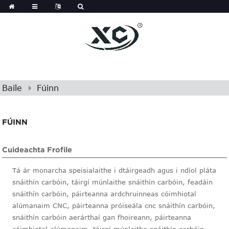
Baile
Fúinn
FÚINN
Cuideachta Frofile
Tá ár monarcha speisialaithe i dtáirgeadh agus i ndíol pláta
snáithín carbóin, táirgí múnlaithe snáithín carbóin, feadáin
snáithín carbóin, páirteanna ardchruinneas cóimhiotal
alúmanaim CNC, páirteanna próiseála cnc snáithín carbóin,
snáithín carbóin aerárthaí gan fhoireann, páirteanna