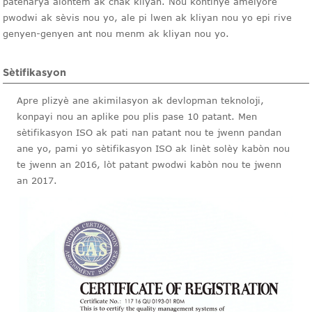
patenarya alontèm ak chak kliyan. Nou kontinye amelyore
pwodwi ak sèvis nou yo, ale pi lwen ak kliyan nou yo epi rive
genyen-genyen ant nou menm ak kliyan nou yo.
Sètifikasyon
Apre plizyè ane akimilasyon ak devlopman teknoloji,
konpayi nou an aplike pou plis pase 10 patant. Men
sètifikasyon ISO ak pati nan patant nou te jwenn pandan
ane yo, pami yo sètifikasyon ISO ak linèt solèy kabòn nou
te jwenn an 2016, lòt patant pwodwi kabòn nou te jwenn
an 2017.