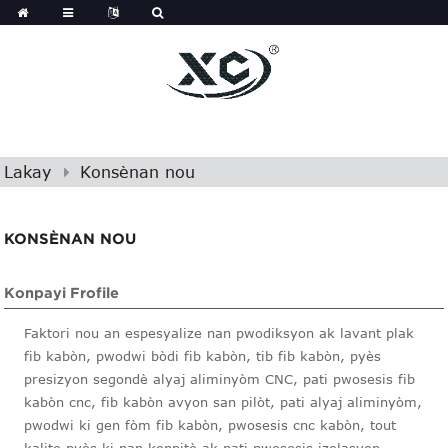
Lakay
Konsènan nou
KONSÈNAN NOU
Konpayi Frofile
Faktori nou an espesyalize nan pwodiksyon ak lavant plak
fib kabòn, pwodwi bòdi fib kabòn, tib fib kabòn, pyès
presizyon segondè alyaj aliminyòm CNC, pati pwosesis fib
kabòn cnc, fib kabòn avyon san pilòt, pati alyaj aliminyòm,
pwodwi ki gen fòm fib kabòn, pwosesis cnc kabòn, tout