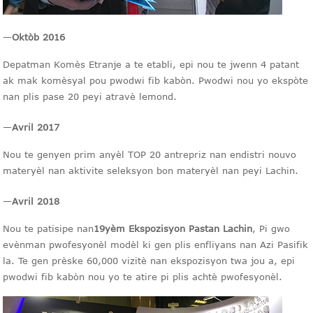
—
Oktòb 2016
Depatman Komès Etranje a te etabli, epi nou te jwenn 4 patant
ak mak komèsyal pou pwodwi fib kabòn. Pwodwi nou yo ekspòte
nan plis pase 20 peyi atravè lemond.
—
Avril 2017
Nou te genyen prim anyèl TOP 20 antrepriz nan endistri nouvo
materyèl nan aktivite seleksyon bon materyèl nan peyi Lachin.
—
Avril 2018
Nou te patisipe nan
19yèm Ekspozisyon Pastan Lachin
, Pi gwo
evènman pwofesyonèl modèl ki gen plis enfliyans nan Azi Pasifik
la. Te gen prèske 60,000 vizitè nan ekspozisyon twa jou a, epi
pwodwi fib kabòn nou yo te atire pi plis achtè pwofesyonèl.