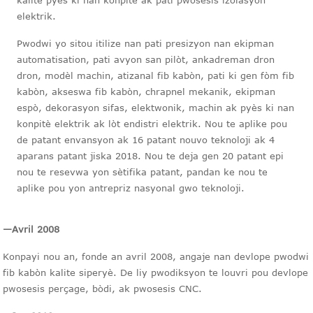
kalite pyès ki nan konpitè ak pati pwosesis izolasyon
elektrik.
Pwodwi yo sitou itilize nan pati presizyon nan ekipman
automatisation, pati avyon san pilòt, ankadreman dron
dron, modèl machin, atizanal fib kabòn, pati ki gen fòm fib
kabòn, akseswa fib kabòn, chrapnel mekanik, ekipman
espò, dekorasyon sifas, elektwonik, machin ak pyès ki nan
konpitè elektrik ak lòt endistri elektrik. Nou te aplike pou
de patant envansyon ak 16 patant nouvo teknoloji ak 4
aparans patant jiska 2018. Nou te deja gen 20 patant epi
nou te resevwa yon sètifika patant, pandan ke nou te
aplike pou yon antrepriz nasyonal gwo teknoloji.
—Avril 2008
Konpayi nou an, fonde an avril 2008, angaje nan devlope pwodwi
fib kabòn kalite siperyè. De liy pwodiksyon te louvri pou devlope
pwosesis perçage, bòdi, ak pwosesis CNC.