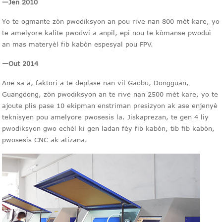
—
Jen 2010
Yo te ogmante zòn pwodiksyon an pou rive nan 800 mèt kare, yo
te amelyore kalite pwodwi a anpil, epi nou te kòmanse pwodui
an mas materyèl fib kabòn espesyal pou FPV.
—
Out 2014
Ane sa a, faktori a te deplase nan vil Gaobu, Dongguan,
Guangdong, zòn pwodiksyon an te rive nan 2500 mèt kare, yo te
ajoute plis pase 10 ekipman enstriman presizyon ak ase enjenyè
teknisyen pou amelyore pwosesis la. Jiskaprezan, te gen 4 liy
pwodiksyon gwo echèl ki gen ladan fèy fib kabòn, tib fib kabòn,
pwosesis CNC ak atizana.