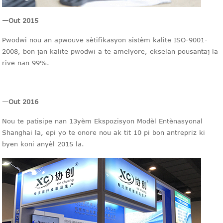
—
Out 2015
Pwodwi nou an apwouve sètifikasyon sistèm kalite ISO-9001-
2008, bon jan kalite pwodwi a te amelyore, ekselan pousantaj la
rive nan 99%.
—
Out 2016
Nou te patisipe nan 13yèm Ekspozisyon Modèl Entènasyonal
Shanghai la, epi yo te onore nou ak tit 10 pi bon antrepriz ki
byen koni anyèl 2015 la.