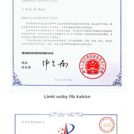
Linèt solèy fib kabòn