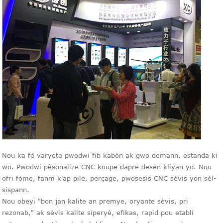
Nou ka fè varyete pwodwi fib kabòn ak gwo demann, estanda ki
wo. Pwodwi pèsonalize CNC koupe dapre desen kliyan yo. Nou
ofri fòme, fanm k'ap pile, perçage, pwosesis CNC sèvis yon sèl-
sispann.
Nou obeyi "bon jan kalite an premye, oryante sèvis, pri
rezonab," ak sèvis kalite siperyè, efikas, rapid pou etabli