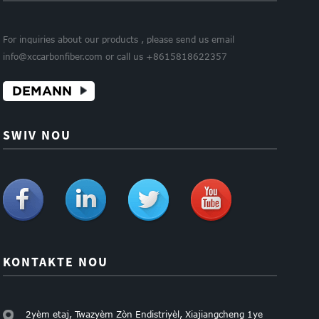
For inquiries about our products , please send us email
info@xccarbonfiber.com or call us +8615818622357
DEMANN
SWIV NOU
KONTAKTE NOU
2yèm etaj, Twazyèm Zòn Endistriyèl, Xiajiangcheng 1ye