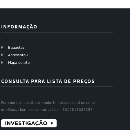
tamanho 0,2 m...
tamanho 3 mm ...
INFORMAÇÃO
Etiquetas
Apresentou
Mapa do site
CONSULTA PARA LISTA DE PREÇOS
For inquiries about our products , please send us email
info@xccarbonfiber.com or call us +8615818622357
INVESTIGAÇÃO