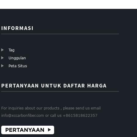
0,2m...
3mm ...
INFORMASI
Tag
Unggulan
Peta Situs
PERTANYAAN UNTUK DAFTAR HARGA
For inquiries about our products , please send us email
info@xccarbonfiber.com or call us +8615818622357
PERTANYAAN