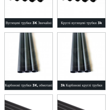
Вуглецеві трубки 3K Звичайні
Круглі вуглецеві трубки 3k
глянцеві, зовнішній діаметр 6-
Звичайні глянцеві ЗД 6-200
200 мм, довжина...
мм довжиною...
Карбонові трубки 3K, обмотані
3k Карбонові круглі трубки
рулоном, звичайні глянцеві,
матові 6 мм 8 мм 10 мм 12 мм
зовнішній діаметр 6...
1...