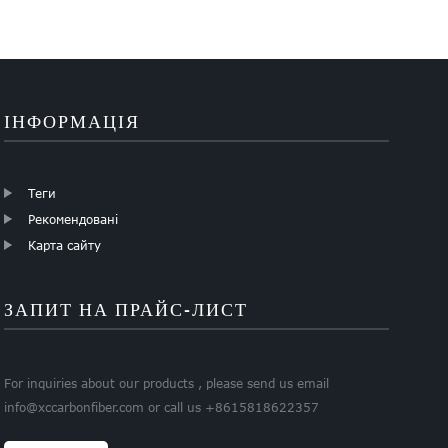
мм 200 мм зовнішній діаметр
ІНФОРМАЦІЯ
Теги
Рекомендовані
Карта сайту
ЗАПИТ НА ПРАЙС-ЛИСТ
For inquiries about our products , please send us email
info@xccarbonfiber.com or call us +8615818622357