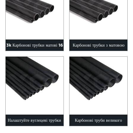
3k Карбонові трубки матові 16
Карбонові трубки з матовою
мм 18 мм 20 мм 22 мм 25 мм
поверхнею 28 мм 30 мм 35
зовнішній діаметр
мм 40 м...
Налаштуйте вуглецеві трубки
Карбонові труби великого
різного розміру та довжини
розміру 50 мм 100 мм 150